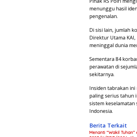
Pihak RS Polri meng
menunggu hasil iden
pengenalan.
Di sisi lain, jumlah 
Direktur Utama KAI,
meninggal dunia men
Sementara 84 korban
perawatan di sejumla
sekitarnya.
Insiden tabrakan ini
paling serius tahun 
sistem keselamatan 
Indonesia.
Berita Terkait
Menanti “Wakil Tuhan”