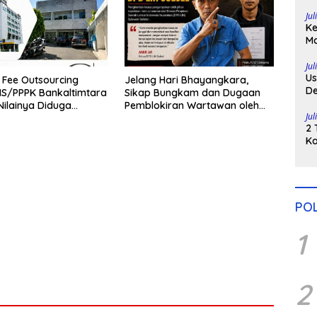
Di
Jul
Ke
Ma
H
Po
Jul
Us
 Fee Outsourcing
Jelang Hari Bhayangkara,
De
NS/PPPK Bankaltimtara
Sikap Bungkam dan Dugaan
Pe
 Nilainya Diduga
Pemblokiran Wartawan oleh
Jul
p162 Miliar
Oknum Kanit Polsek
2 
Bantimurung Dinilai Cederai
Ka
Marwah Polri
Pu
POL
1
2