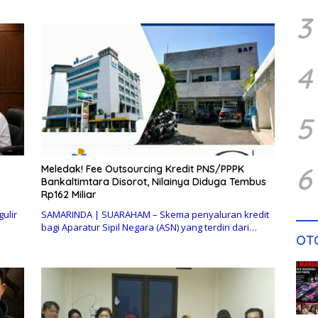
3
4
5
6
Meledak! Fee Outsourcing Kredit PNS/PPPK
Bankaltimtara Disorot, Nilainya Diduga Tembus
Rp162 Miliar
ulir
SAMARINDA | SUARAHAM – Skema penyaluran kredit
bagi Aparatur Sipil Negara (ASN) yang terdiri dari…
OT