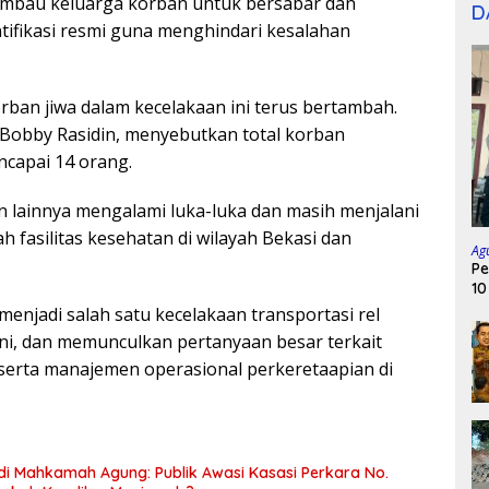
imbau keluarga korban untuk bersabar dan
D
tifikasi resmi guna menghindari kesalahan
korban jiwa dalam kecelakaan ini terus bertambah.
 Bobby Rasidin, menyebutkan total korban
capai 14 orang.
 lainnya mengalami luka-luka dan masih menjalani
h fasilitas kesehatan di wilayah Bekasi dan
Ag
Pe
10
 menjadi salah satu kecelakaan transportasi rel
ini, dan memunculkan pertanyaan besar terkait
serta manajemen operasional perkeretaapian di
 di Mahkamah Agung: Publik Awasi Kasasi Perkara No.