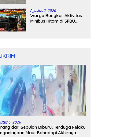
Kapolres Bone Turun
Tangan
Agustus 2, 2026
Warga Bongkar Aktivitas
Minibus Hitam di SPBU
Bone: Bawa Jeriken, Pelat
Nomor Tak Terpasang
UKRIM
ustus 5, 2026
rang dari Sebulan Diburu, Terduga Pelaku
nganiayaan Maut Bahodopi Akhirnya