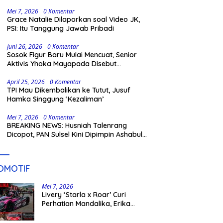
Gowa
Mei 7, 2026
0 Komentar
Grace Natalie Dilaporkan soal Video JK,
PSI: Itu Tanggung Jawab Pribadi
Juni 26, 2026
0 Komentar
Sosok Figur Baru Mulai Mencuat, Senior
Aktivis Yhoka Mayapada Disebut
Berpeluang Maju Lewat Jalur Independen
pada Pilkada 2029
April 25, 2026
0 Komentar
TPI Mau Dikembalikan ke Tutut, Jusuf
Hamka Singgung ‘Kezaliman’
Mei 7, 2026
0 Komentar
BREAKING NEWS: Husniah Talenrang
Dicopot, PAN Sulsel Kini Dipimpin Ashabul
Kahfi
OMOTIF
Mei 7, 2026
Livery ‘Starla x Roar’ Curi
Perhatian Mandalika, Erika
Richardo Jadi Sorotan