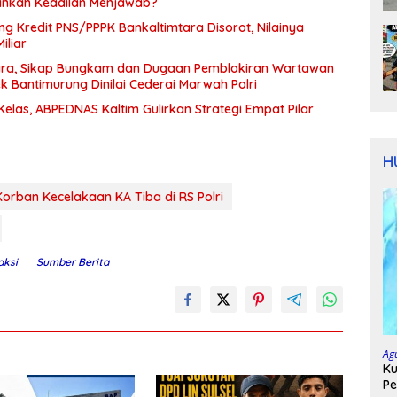
nkah Keadilan Menjawab?
ng Kredit PNS/PPPK Bankaltimtara Disorot, Nilainya
iliar
ara, Sikap Bungkam dan Dugaan Pemblokiran Wartawan
k Bantimurung Dinilai Cederai Marwah Polri
las, ABPEDNAS Kaltim Gulirkan Strategi Empat Pilar
H
orban Kecelakaan KA Tiba di RS Polri
aksi
Sumber Berita
Ag
Ku
Pe