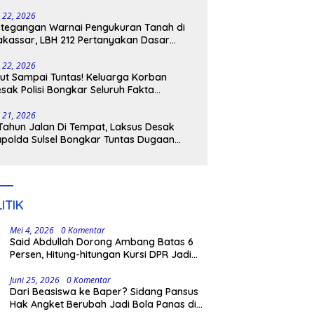
tangkap
i 22, 2026
tegangan Warnai Pengukuran Tanah di
kassar, LBH 212 Pertanyakan Dasar
ukum BPN, PT GMTD, dan Pengamanan
lisi
i 22, 2026
ut Sampai Tuntas! Keluarga Korban
sak Polisi Bongkar Seluruh Fakta
nikaman Maut di Pulau Kodingareng
i 21, 2026
Tahun Jalan Di Tempat, Laksus Desak
polda Sulsel Bongkar Tuntas Dugaan
ngli CPNS UNM
ITIK
Mei 4, 2026
0 Komentar
Said Abdullah Dorong Ambang Batas 6
Persen, Hitung-hitungan Kursi DPR Jadi
Dasar Threshold
Juni 25, 2026
0 Komentar
Dari Beasiswa ke Baper? Sidang Pansus
Hak Angket Berubah Jadi Bola Panas di