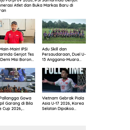
ju Porprov 2026, IPSI Samarinda Genjot
nerasi Atlet dan Buka Markas Baru di
ran
Main-Main! IPSI
Adu Skill dan
rinda Genjot Tes
Persaudaraan, Duel U-
k Demi Misi Borong
13 Anggana-Muara
 di Porprov
Badak Berlangsung
im 2026
Meriah
 Pallangga Gowa
Vietnam Gebrak Piala
il Garang di Bila
Asia U-17 2026, Korea
e Cup 2026,
Selatan Dipaksa
ng Runner-up U-
Tertunduk
an U-12