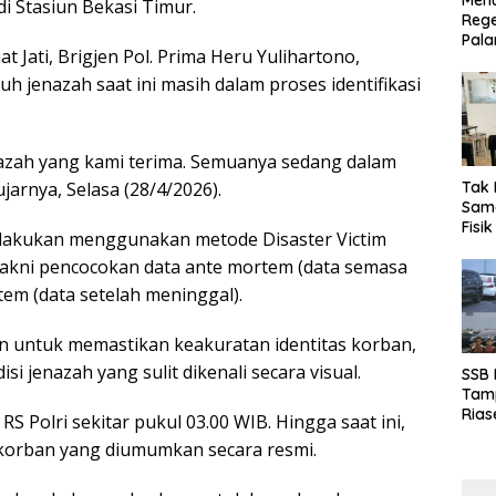
Menu
i Stasiun Bekasi Timur.
Rege
Pala
t Jati, Brigjen Pol. Prima Heru Yulihartono,
h jenazah saat ini masih dalam proses identifikasi
azah yang kami terima. Semuanya sedang dalam
Tak 
 ujarnya, Selasa (28/4/2026).
Sama
Fisi
 dilakukan menggunakan metode Disaster Victim
Emas
, yakni pencocokan data ante mortem (data semasa
Kalt
tem (data setelah meninggal).
n untuk memastikan keakuratan identitas korban,
i jenazah yang sulit dikenali secara visual.
SSB
Tamp
Rias
 RS Polri sekitar pukul 03.00 WIB. Hingga saat ini,
Boro
 korban yang diumumkan secara resmi.
10 d