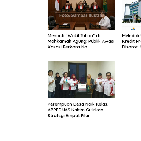
Menanti “Wakil Tuhan” di
Meledak!
Mahkamah Agung: Publik Awasi
Kredit P
Kasasi Perkara No.
Disorot,
3297/K/PDT/2026, Akankah
Tembus R
Keadilan Menjawab?
Perempuan Desa Naik Kelas,
ABPEDNAS Kaltim Gulirkan
Strategi Empat Pilar