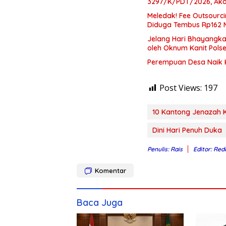
3297/K/PDT/2026, Aka
Meledak! Fee Outsourci
Diduga Tembus Rp162 M
Jelang Hari Bhayangk
oleh Oknum Kanit Polse
Perempuan Desa Naik Ke
Post Views:
197
10 Kantong Jenazah K
Dini Hari Penuh Duka
Penulis: Rais
Editor: Red
Komentar
Baca Juga