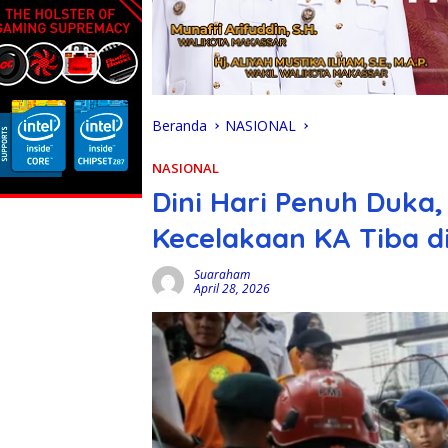
Beranda
NASIONAL
NASIONAL
Dini Hari Penuh Duka
Kecelakaan KA Tiba di
Suaraham
April 28, 2026