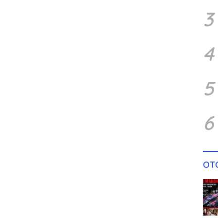
3
4
5
6
OT