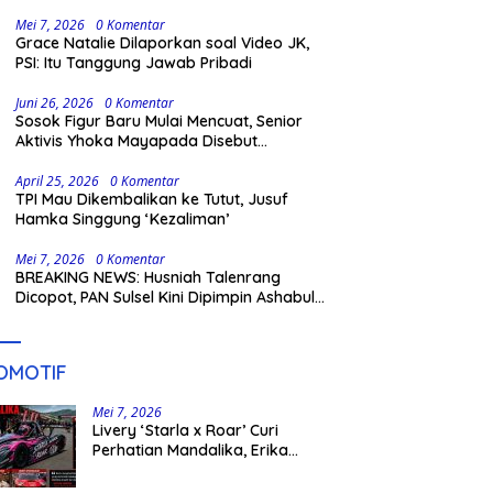
Gowa
Mei 7, 2026
0 Komentar
Grace Natalie Dilaporkan soal Video JK,
PSI: Itu Tanggung Jawab Pribadi
Juni 26, 2026
0 Komentar
Sosok Figur Baru Mulai Mencuat, Senior
Aktivis Yhoka Mayapada Disebut
Berpeluang Maju Lewat Jalur Independen
pada Pilkada 2029
April 25, 2026
0 Komentar
TPI Mau Dikembalikan ke Tutut, Jusuf
Hamka Singgung ‘Kezaliman’
Mei 7, 2026
0 Komentar
BREAKING NEWS: Husniah Talenrang
Dicopot, PAN Sulsel Kini Dipimpin Ashabul
Kahfi
OMOTIF
Mei 7, 2026
Livery ‘Starla x Roar’ Curi
Perhatian Mandalika, Erika
Richardo Jadi Sorotan