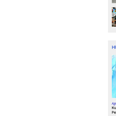
H
Ag
Ku
Pe