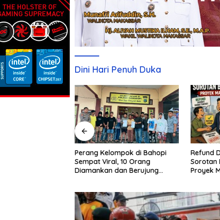
Dini Hari Penuh Duka
Refund D
Sebulan Diburu,
Perang Kelompok di Bahopi
Sorotan 
aku Penganiayaan
Sempat Viral, 10 Orang
Proyek 
pi Akhirnya
Diamankan dan Berujung
Damai