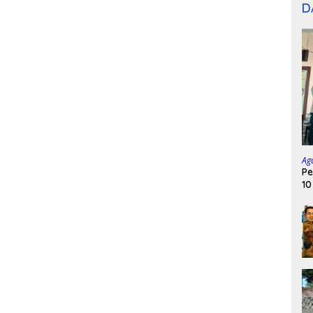
D
Ag
Pe
10