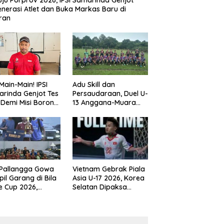
ju Porprov 2026, IPSI Samarinda Genjot
nerasi Atlet dan Buka Markas Baru di
ran
Main-Main! IPSI
Adu Skill dan
rinda Genjot Tes
Persaudaraan, Duel U-
k Demi Misi Borong
13 Anggana-Muara
 di Porprov
Badak Berlangsung
im 2026
Meriah
 Pallangga Gowa
Vietnam Gebrak Piala
il Garang di Bila
Asia U-17 2026, Korea
e Cup 2026,
Selatan Dipaksa
ng Runner-up U-
Tertunduk
an U-12