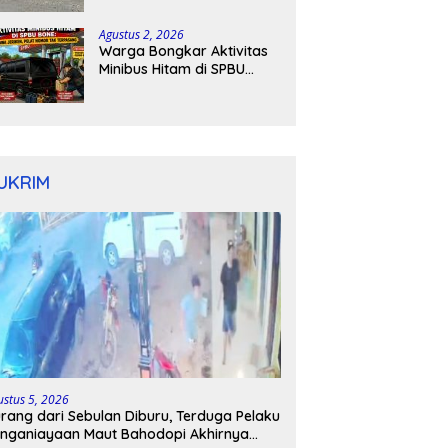
Kapolres Bone Turun
Tangan
Agustus 2, 2026
Warga Bongkar Aktivitas
Minibus Hitam di SPBU
Bone: Bawa Jeriken, Pelat
Nomor Tak Terpasang
UKRIM
ustus 5, 2026
rang dari Sebulan Diburu, Terduga Pelaku
nganiayaan Maut Bahodopi Akhirnya