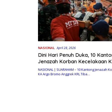
NASIONAL
April 28, 2026
Dini Hari Penuh Duka, 10 Kant
Jenazah Korban Kecelakaan KA
RS Polri
NASIONAL | SUARAHAM – 10 Kantong Jenazah K
KA Argo Bromo Anggrek KRL Tiba…