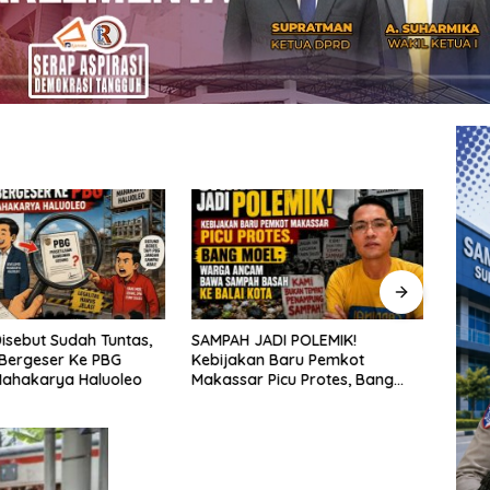
isebut Sudah Tuntas,
SAMPAH JADI POLEMIK!
Penat
Bergeser Ke PBG
Kebijakan Baru Pemkot
aksel
Mahakarya Haluoleo
Makassar Picu Protes, Bang
sekol
Moel: Warga Ancam Bawa
kepu
Sampah Basah ke Balai Kota