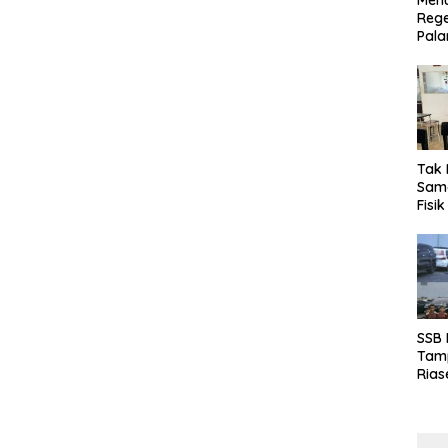
Menu
Rege
Pala
Tak 
Sama
Fisi
Emas
Kalt
SSB
Tamp
Rias
Boro
10 d