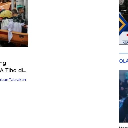
OL
ong
 Tiba di
orban Tabrakan