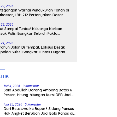
tangkap
i 22, 2026
tegangan Warnai Pengukuran Tanah di
kassar, LBH 212 Pertanyakan Dasar
ukum BPN, PT GMTD, dan Pengamanan
lisi
i 22, 2026
ut Sampai Tuntas! Keluarga Korban
sak Polisi Bongkar Seluruh Fakta
nikaman Maut di Pulau Kodingareng
i 21, 2026
Tahun Jalan Di Tempat, Laksus Desak
polda Sulsel Bongkar Tuntas Dugaan
ngli CPNS UNM
ITIK
Mei 4, 2026
0 Komentar
Said Abdullah Dorong Ambang Batas 6
Persen, Hitung-hitungan Kursi DPR Jadi
Dasar Threshold
Juni 25, 2026
0 Komentar
Dari Beasiswa ke Baper? Sidang Pansus
Hak Angket Berubah Jadi Bola Panas di