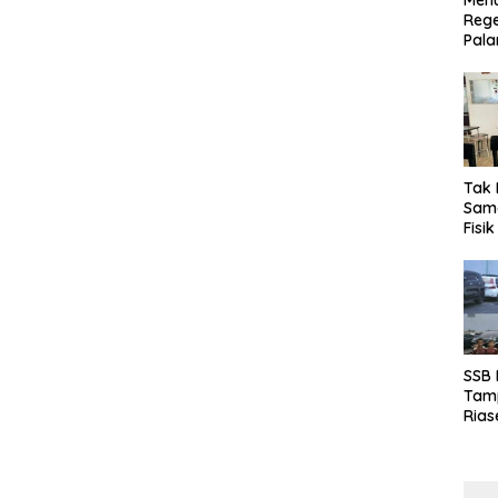
Menu
Rege
Pala
Tak 
Sama
Fisi
Emas
Kalt
SSB
Tamp
Rias
Boro
10 d