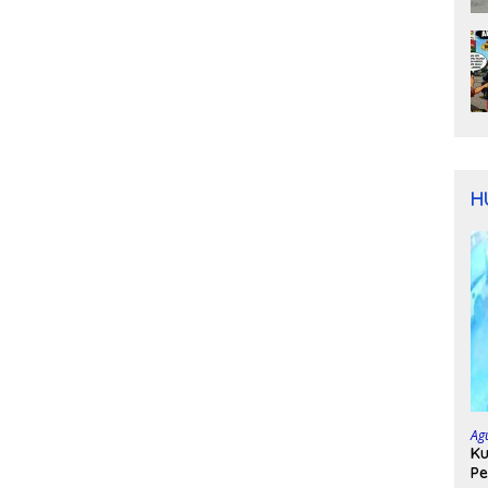
H
Ag
Ku
Pe