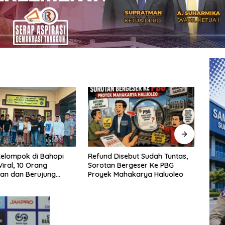
Refund Disebut Sudah Tuntas,
SAMP
elompok di Bahopi
Sorotan Bergeser Ke PBG
Kebi
iral, 10 Orang
Proyek Mahakarya Haluoleo
Makas
an dan Berujung
Moel
Samp