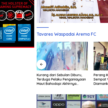
Tavares Waspadai Arema FC
ai Pertamina
Kurang dari Sebulan Diburu,
Perang K
 Regional Sulawesi
Terduga Pelaku Penganiayaan
Sempat V
 Atas Persetujuan?
Maut Bahodopi Akhirnya
Diamank
esmi Dinanti
Ditangkap
Damai