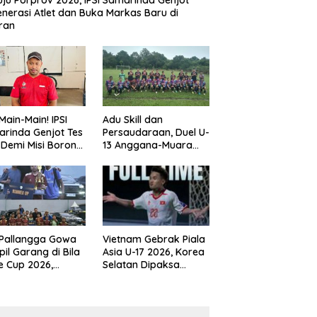
ju Porprov 2026, IPSI Samarinda Genjot
nerasi Atlet dan Buka Markas Baru di
ran
Main-Main! IPSI
Adu Skill dan
rinda Genjot Tes
Persaudaraan, Duel U-
k Demi Misi Borong
13 Anggana-Muara
 di Porprov
Badak Berlangsung
im 2026
Meriah
 Pallangga Gowa
Vietnam Gebrak Piala
il Garang di Bila
Asia U-17 2026, Korea
e Cup 2026,
Selatan Dipaksa
ng Runner-up U-
Tertunduk
an U-12