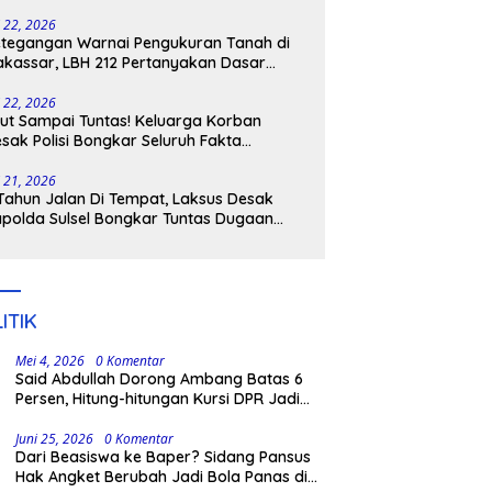
tangkap
i 22, 2026
tegangan Warnai Pengukuran Tanah di
kassar, LBH 212 Pertanyakan Dasar
ukum BPN, PT GMTD, dan Pengamanan
lisi
i 22, 2026
ut Sampai Tuntas! Keluarga Korban
sak Polisi Bongkar Seluruh Fakta
nikaman Maut di Pulau Kodingareng
i 21, 2026
Tahun Jalan Di Tempat, Laksus Desak
polda Sulsel Bongkar Tuntas Dugaan
ngli CPNS UNM
ITIK
Mei 4, 2026
0 Komentar
Said Abdullah Dorong Ambang Batas 6
Persen, Hitung-hitungan Kursi DPR Jadi
Dasar Threshold
Juni 25, 2026
0 Komentar
Dari Beasiswa ke Baper? Sidang Pansus
Hak Angket Berubah Jadi Bola Panas di