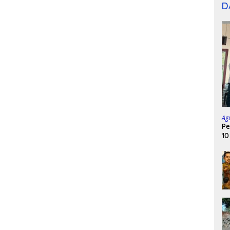
D
Ag
Pe
10