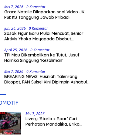
Gowa
Mei 7, 2026
0 Komentar
Grace Natalie Dilaporkan soal Video JK,
PSI: Itu Tanggung Jawab Pribadi
Juni 26, 2026
0 Komentar
Sosok Figur Baru Mulai Mencuat, Senior
Aktivis Yhoka Mayapada Disebut
Berpeluang Maju Lewat Jalur Independen
pada Pilkada 2029
April 25, 2026
0 Komentar
TPI Mau Dikembalikan ke Tutut, Jusuf
Hamka Singgung ‘Kezaliman’
Mei 7, 2026
0 Komentar
BREAKING NEWS: Husniah Talenrang
Dicopot, PAN Sulsel Kini Dipimpin Ashabul
Kahfi
OMOTIF
Mei 7, 2026
Livery ‘Starla x Roar’ Curi
Perhatian Mandalika, Erika
Richardo Jadi Sorotan