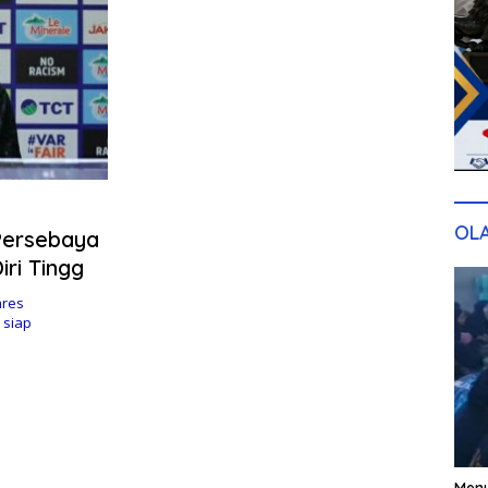
OL
Persebaya
ri Tingg
ares
 siap