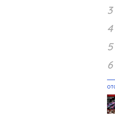
3
4
5
6
OT