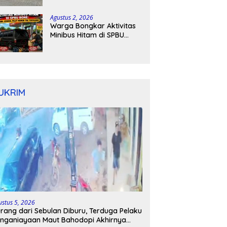
Kapolres Bone Turun
Tangan
Agustus 2, 2026
Warga Bongkar Aktivitas
Minibus Hitam di SPBU
Bone: Bawa Jeriken, Pelat
Nomor Tak Terpasang
UKRIM
ustus 5, 2026
rang dari Sebulan Diburu, Terduga Pelaku
nganiayaan Maut Bahodopi Akhirnya