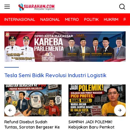
Langsung
ke
konten
INTERNASIONAL
NASIONAL
METRO
POLITIK
HUKRIM
RA
Tesla Semi Bidik Revolusi Industri Logistik
Refund Disebut Sudah
SAMPAH JADI POLEMIK!
Tuntas, Sorotan Bergeser Ke
Kebijakan Baru Pemkot