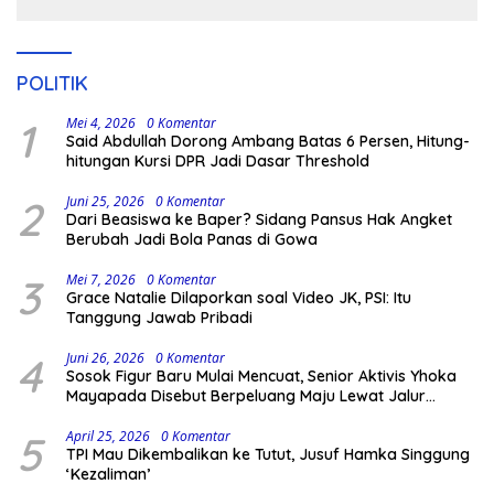
POLITIK
1
Mei 4, 2026
0 Komentar
Said Abdullah Dorong Ambang Batas 6 Persen, Hitung-
hitungan Kursi DPR Jadi Dasar Threshold
2
Juni 25, 2026
0 Komentar
Dari Beasiswa ke Baper? Sidang Pansus Hak Angket
Berubah Jadi Bola Panas di Gowa
3
Mei 7, 2026
0 Komentar
Grace Natalie Dilaporkan soal Video JK, PSI: Itu
Tanggung Jawab Pribadi
4
Juni 26, 2026
0 Komentar
Sosok Figur Baru Mulai Mencuat, Senior Aktivis Yhoka
Mayapada Disebut Berpeluang Maju Lewat Jalur
Independen pada Pilkada 2029
5
April 25, 2026
0 Komentar
TPI Mau Dikembalikan ke Tutut, Jusuf Hamka Singgung
‘Kezaliman’