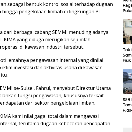
Menu
ukan sebagai bentuk kontrol sosial terhadap dugaan
Rege
Pala
la hingga pengelolaan limbah di lingkungan PT
sa dari berbagai cabang SEMMI menuding adanya
PT KIMA yang diduga merugikan sejumlah
operasi di kawasan industri tersebut.
Tak 
Sama
ti lemahnya pengawasan internal yang dinilai
Fisi
Emas
klim investasi dan aktivitas usaha di kawasan
Kalt
itu.
EMMI se-Sulsel, Fahrul, menyebut Direktur Utama
lankan fungsi pengawasan, khususnya terkait
SSB
ndapatan dari sektor pengelolaan limbah.
Tamp
Rias
KIMA kami nilai gagal total dalam mengawasi
Boro
10 d
internal, terutama dugaan kebocoran pendapatan