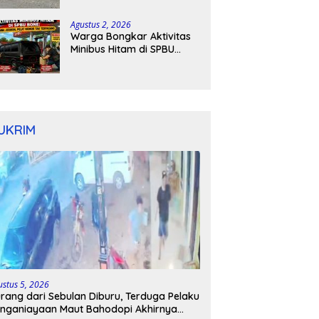
Kapolres Bone Turun
Tangan
Agustus 2, 2026
Warga Bongkar Aktivitas
Minibus Hitam di SPBU
Bone: Bawa Jeriken, Pelat
Nomor Tak Terpasang
UKRIM
ustus 5, 2026
rang dari Sebulan Diburu, Terduga Pelaku
nganiayaan Maut Bahodopi Akhirnya