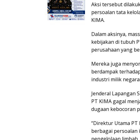
Aksi tersebut dilak
persoalan tata kelo
KIMA.
Dalam aksinya, mas
kebijakan di tubuh 
perusahaan yang ber
Mereka juga menyoro
berdampak terhadap i
industri milik negara 
Jenderal Lapangan S
PT KIMA gagal menja
dugaan kebocoran pe
“Direktur Utama PT 
berbagai persoalan 
pengelolaan limbah