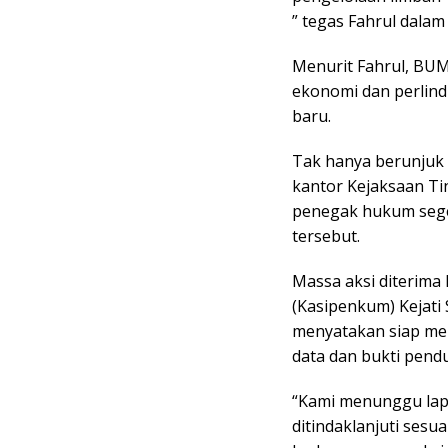
” tegas Fahrul dalam
Menurit Fahrul, BU
ekonomi dan perlin
baru.
Tak hanya berunjuk 
kantor Kejaksaan Ti
penegak hukum sege
tersebut.
Massa aksi diterim
(Kasipenkum) Kejati 
menyatakan siap meni
data dan bukti pend
“Kami menunggu lapo
ditindaklanjuti sesu