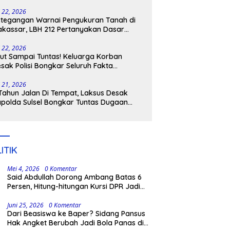
tangkap
i 22, 2026
tegangan Warnai Pengukuran Tanah di
kassar, LBH 212 Pertanyakan Dasar
ukum BPN, PT GMTD, dan Pengamanan
lisi
i 22, 2026
ut Sampai Tuntas! Keluarga Korban
sak Polisi Bongkar Seluruh Fakta
nikaman Maut di Pulau Kodingareng
i 21, 2026
Tahun Jalan Di Tempat, Laksus Desak
polda Sulsel Bongkar Tuntas Dugaan
ngli CPNS UNM
ITIK
Mei 4, 2026
0 Komentar
Said Abdullah Dorong Ambang Batas 6
Persen, Hitung-hitungan Kursi DPR Jadi
Dasar Threshold
Juni 25, 2026
0 Komentar
Dari Beasiswa ke Baper? Sidang Pansus
Hak Angket Berubah Jadi Bola Panas di