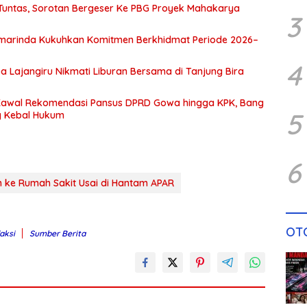
Tuntas, Sorotan Bergeser Ke PBG Proyek Mahakarya
3
amarinda Kukuhkan Komitmen Berkhidmat Periode 2026–
4
Lajangiru Nikmati Liburan Bersama di Tanjung Bira
 Kawal Rekomendasi Pansus DPRD Gowa hingga KPK, Bang
5
g Kebal Hukum
6
n ke Rumah Sakit Usai di Hantam APAR
OT
aksi
Sumber Berita