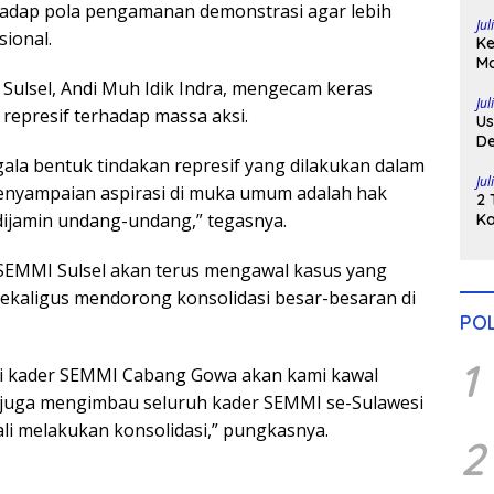
Di
hadap pola pengamanan demonstrasi agar lebih
Jul
ional.
Ke
Ma
H
ulsel, Andi Muh Idik Indra, mengecam keras
Po
Jul
i represif terhadap massa aksi.
Us
De
Pe
la bentuk tindakan represif yang dilakukan dalam
Jul
enyampaian aspirasi di muka umum adalah hak
2 
ijamin undang-undang,” tegasnya.
Ka
Pu
SEMMI Sulsel akan terus mengawal kasus yang
kaligus mendorong konsolidasi besar-besaran di
POL
1
mi kader SEMMI Cabang Gowa akan kami kawal
 juga mengimbau seluruh kader SEMMI se-Sulawesi
li melakukan konsolidasi,” pungkasnya.
2