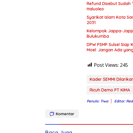
Refund Disebut Sudah 
Haluoleo
Syarikat Islam Kota S
2031
Kelompok Jappa-Jappa 
Bulukumba
DPW PSMP Sulsel Siap
Moel: Jangan Ada yan
Post Views:
245
Kader SEMMI Dilarika
Ricuh Demo PT KIMA
Penulis: Tiwa
Editor: Red
Komentar
Baca Juga