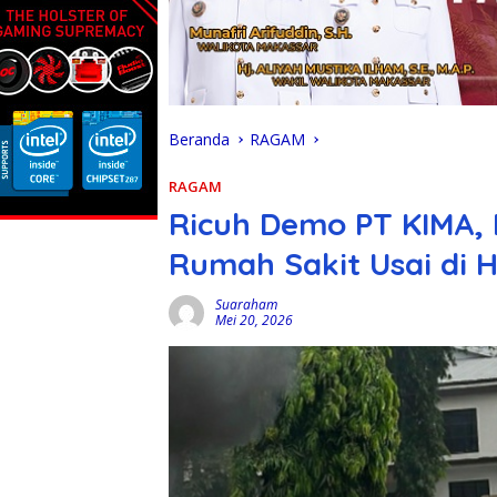
Beranda
RAGAM
RAGAM
Ricuh Demo PT KIMA, 
Rumah Sakit Usai di
Suaraham
Mei 20, 2026