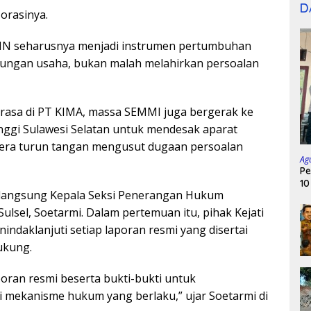
D
 orasinya.
MN seharusnya menjadi instrumen pertumbuhan
dungan usaha, bukan malah melahirkan persoalan
rasa di PT KIMA, massa SEMMI juga bergerak ke
nggi Sulawesi Selatan untuk mendesak aparat
ra turun tangan mengusut dugaan persoalan
Ag
Pe
10
a langsung Kepala Seksi Penerangan Hukum
Sulsel, Soetarmi. Dalam pertemuan itu, pihak Kejati
ndaklanjuti setiap laporan resmi yang disertai
ukung.
ran resmi beserta bukti-bukti untuk
ai mekanisme hukum yang berlaku,” ujar Soetarmi di