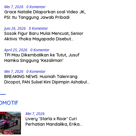
Gowa
Mei 7, 2026
0 Komentar
Grace Natalie Dilaporkan soal Video JK,
PSI: Itu Tanggung Jawab Pribadi
Juni 26, 2026
0 Komentar
Sosok Figur Baru Mulai Mencuat, Senior
Aktivis Yhoka Mayapada Disebut
Berpeluang Maju Lewat Jalur Independen
pada Pilkada 2029
April 25, 2026
0 Komentar
TPI Mau Dikembalikan ke Tutut, Jusuf
Hamka Singgung ‘Kezaliman’
Mei 7, 2026
0 Komentar
BREAKING NEWS: Husniah Talenrang
Dicopot, PAN Sulsel Kini Dipimpin Ashabul
Kahfi
OMOTIF
Mei 7, 2026
Livery ‘Starla x Roar’ Curi
Perhatian Mandalika, Erika
Richardo Jadi Sorotan