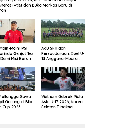
ju Porprov 2026, IPSI Samarinda Genjot
nerasi Atlet dan Buka Markas Baru di
ran
Main-Main! IPSI
Adu Skill dan
rinda Genjot Tes
Persaudaraan, Duel U-
k Demi Misi Borong
13 Anggana-Muara
 di Porprov
Badak Berlangsung
im 2026
Meriah
 Pallangga Gowa
Vietnam Gebrak Piala
il Garang di Bila
Asia U-17 2026, Korea
e Cup 2026,
Selatan Dipaksa
ng Runner-up U-
Tertunduk
an U-12