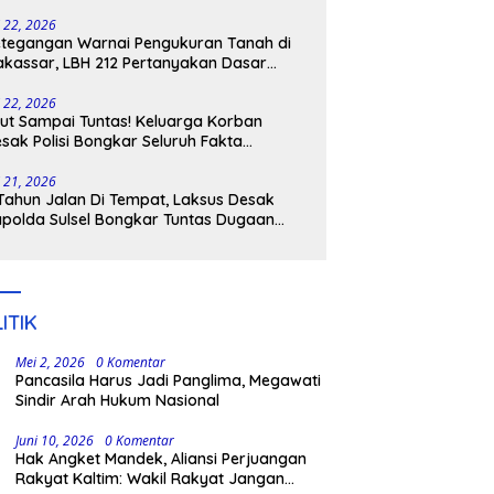
tangkap
i 22, 2026
tegangan Warnai Pengukuran Tanah di
kassar, LBH 212 Pertanyakan Dasar
ukum BPN, PT GMTD, dan Pengamanan
lisi
i 22, 2026
ut Sampai Tuntas! Keluarga Korban
sak Polisi Bongkar Seluruh Fakta
nikaman Maut di Pulau Kodingareng
i 21, 2026
Tahun Jalan Di Tempat, Laksus Desak
polda Sulsel Bongkar Tuntas Dugaan
ngli CPNS UNM
ITIK
Mei 2, 2026
0 Komentar
Pancasila Harus Jadi Panglima, Megawati
Sindir Arah Hukum Nasional
Juni 10, 2026
0 Komentar
Hak Angket Mandek, Aliansi Perjuangan
Rakyat Kaltim: Wakil Rakyat Jangan