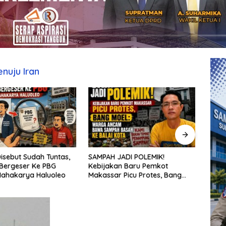
nuju Iran
isebut Sudah Tuntas,
SAMPAH JADI POLEMIK!
Penat
Bergeser Ke PBG
Kebijakan Baru Pemkot
aksel
Mahakarya Haluoleo
Makassar Picu Protes, Bang
sekol
Moel: Warga Ancam Bawa
kepu
Sampah Basah ke Balai Kota