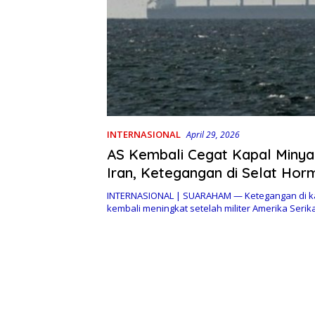
INTERNASIONAL
April 29, 2026
AS Kembali Cegat Kapal Miny
Iran, Ketegangan di Selat Hor
Meningkat
INTERNASIONAL | SUARAHAM — Ketegangan di k
kembali meningkat setelah militer Amerika Seri