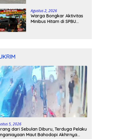
Kapolres Bone Turun
Tangan
Agustus 2, 2026
Warga Bongkar Aktivitas
Minibus Hitam di SPBU
Bone: Bawa Jeriken, Pelat
Nomor Tak Terpasang
UKRIM
ustus 5, 2026
rang dari Sebulan Diburu, Terduga Pelaku
nganiayaan Maut Bahodopi Akhirnya