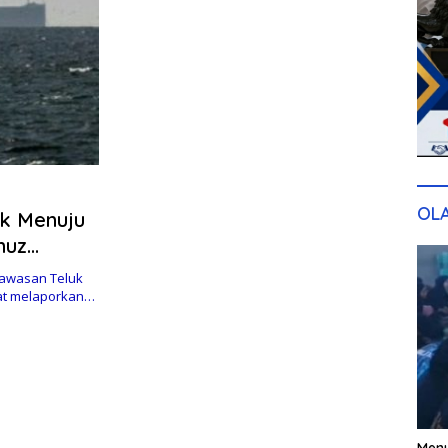
OL
ak Menuju
muz
awasan Teluk
kat melaporkan…