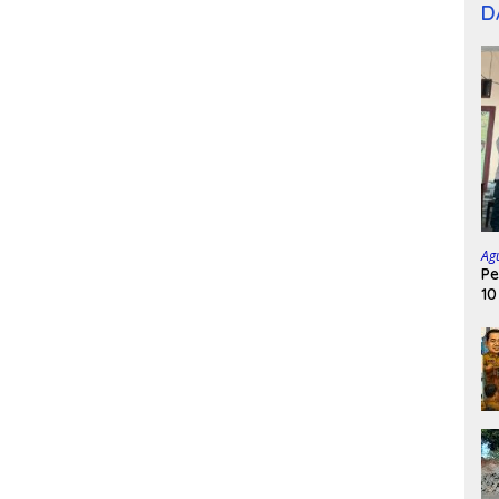
D
Ag
Pe
10