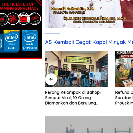
AS Kembali Cegat Kapal Minyak Me
Refund D
Sebulan Diburu,
Perang Kelompok di Bahopi
Sorotan 
aku Penganiayaan
Sempat Viral, 10 Orang
Proyek 
pi Akhirnya
Diamankan dan Berujung
Damai