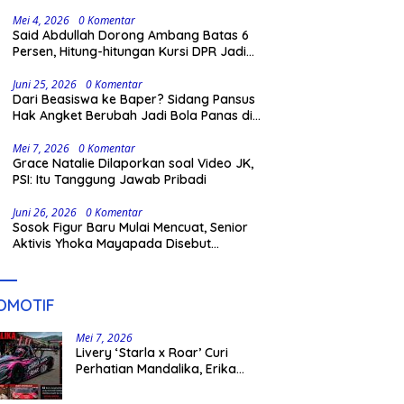
Khianati Amanah Publik
Mei 4, 2026
0 Komentar
Said Abdullah Dorong Ambang Batas 6
Persen, Hitung-hitungan Kursi DPR Jadi
Dasar Threshold
Juni 25, 2026
0 Komentar
Dari Beasiswa ke Baper? Sidang Pansus
Hak Angket Berubah Jadi Bola Panas di
Gowa
Mei 7, 2026
0 Komentar
Grace Natalie Dilaporkan soal Video JK,
PSI: Itu Tanggung Jawab Pribadi
Juni 26, 2026
0 Komentar
Sosok Figur Baru Mulai Mencuat, Senior
Aktivis Yhoka Mayapada Disebut
Berpeluang Maju Lewat Jalur Independen
pada Pilkada 2029
OMOTIF
Mei 7, 2026
Livery ‘Starla x Roar’ Curi
Perhatian Mandalika, Erika
Richardo Jadi Sorotan