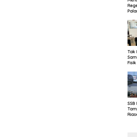
Menu
Rege
Pala
Tak 
Sama
Fisi
Emas
Kalt
SSB
Tamp
Rias
Boro
10 d