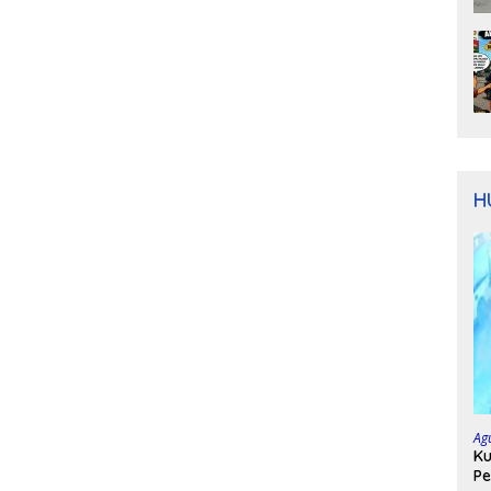
H
Ag
Ku
Pe