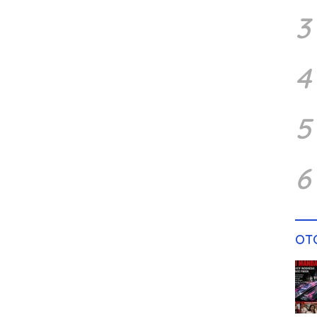
3
4
5
6
OT