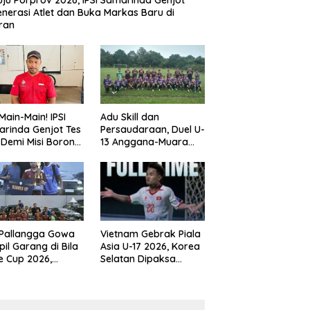
ju Porprov 2026, IPSI Samarinda Genjot
nerasi Atlet dan Buka Markas Baru di
ran
Main-Main! IPSI
Adu Skill dan
rinda Genjot Tes
Persaudaraan, Duel U-
k Demi Misi Borong
13 Anggana-Muara
 di Porprov
Badak Berlangsung
im 2026
Meriah
 Pallangga Gowa
Vietnam Gebrak Piala
il Garang di Bila
Asia U-17 2026, Korea
e Cup 2026,
Selatan Dipaksa
ng Runner-up U-
Tertunduk
an U-12