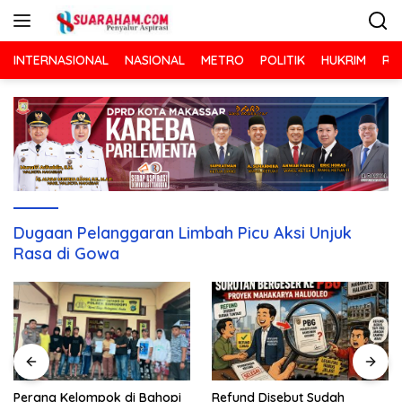
Langsung
ke
konten
INTERNASIONAL
NASIONAL
METRO
POLITIK
HUKRIM
RA
Dugaan Pelanggaran Limbah Picu Aksi Unjuk
Rasa di Gowa
Refund Disebut Sudah
Perang Kelompok di Bahopi