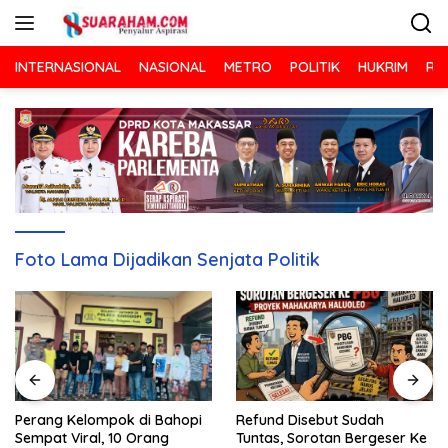
Langsung
ke
konten
INTERNASIONAL
NASIONAL
METRO
POLITIK
HUKRIM
RA
Foto Lama Dijadikan Senjata Politik
Refund Disebut Sudah
Perang Kelompok di Bahopi
Tuntas, Sorotan Bergeser Ke
Sempat Viral, 10 Orang