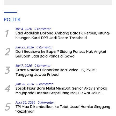
POLITIK
1
Mei 4, 2026
0 Komentar
Said Abdullah Dorong Ambang Batas 6 Persen, Hitung-
hitungan Kursi DPR Jadi Dasar Threshold
2
Juni 25, 2026
0 Komentar
Dari Beasiswa ke Baper? Sidang Pansus Hak Angket
Berubah Jadi Bola Panas di Gowa
3
Mei 7, 2026
0 Komentar
Grace Natalie Dilaporkan soal Video JK, PSI: Itu
Tanggung Jawab Pribadi
4
Juni 26, 2026
0 Komentar
Sosok Figur Baru Mulai Mencuat, Senior Aktivis Yhoka
Mayapada Disebut Berpeluang Maju Lewat Jalur
Independen pada Pilkada 2029
5
April 25, 2026
0 Komentar
TPI Mau Dikembalikan ke Tutut, Jusuf Hamka Singgung
‘Kezaliman’