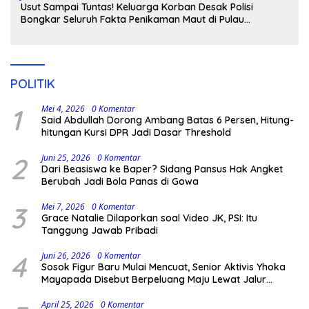
Usut Sampai Tuntas! Keluarga Korban Desak Polisi
Bongkar Seluruh Fakta Penikaman Maut di Pulau
Kodingareng
POLITIK
1
Mei 4, 2026
0 Komentar
Said Abdullah Dorong Ambang Batas 6 Persen, Hitung-
hitungan Kursi DPR Jadi Dasar Threshold
2
Juni 25, 2026
0 Komentar
Dari Beasiswa ke Baper? Sidang Pansus Hak Angket
Berubah Jadi Bola Panas di Gowa
3
Mei 7, 2026
0 Komentar
Grace Natalie Dilaporkan soal Video JK, PSI: Itu
Tanggung Jawab Pribadi
4
Juni 26, 2026
0 Komentar
Sosok Figur Baru Mulai Mencuat, Senior Aktivis Yhoka
Mayapada Disebut Berpeluang Maju Lewat Jalur
Independen pada Pilkada 2029
April 25, 2026
0 Komentar