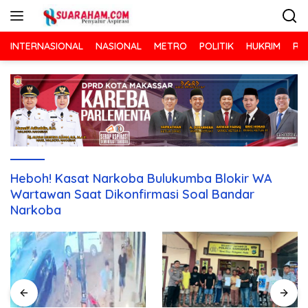
Langsung
ke
konten
INTERNASIONAL
NASIONAL
METRO
POLITIK
HUKRIM
RA
Heboh! Kasat Narkoba Bulukumba Blokir WA
Wartawan Saat Dikonfirmasi Soal Bandar
Narkoba