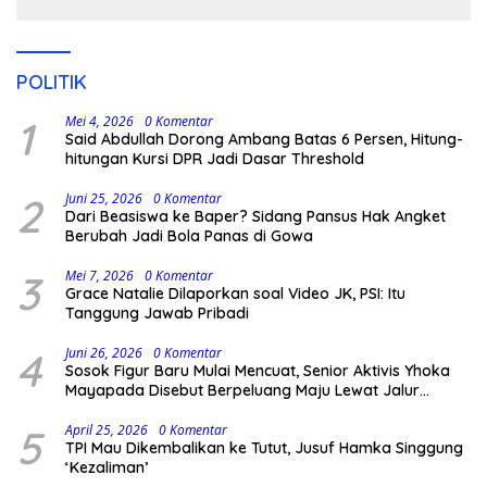
Pengamanan Polisi
POLITIK
1
Mei 4, 2026
0 Komentar
Said Abdullah Dorong Ambang Batas 6 Persen, Hitung-
hitungan Kursi DPR Jadi Dasar Threshold
2
Juni 25, 2026
0 Komentar
Dari Beasiswa ke Baper? Sidang Pansus Hak Angket
Berubah Jadi Bola Panas di Gowa
3
Mei 7, 2026
0 Komentar
Grace Natalie Dilaporkan soal Video JK, PSI: Itu
Tanggung Jawab Pribadi
4
Juni 26, 2026
0 Komentar
Sosok Figur Baru Mulai Mencuat, Senior Aktivis Yhoka
Mayapada Disebut Berpeluang Maju Lewat Jalur
Independen pada Pilkada 2029
5
April 25, 2026
0 Komentar
TPI Mau Dikembalikan ke Tutut, Jusuf Hamka Singgung
‘Kezaliman’