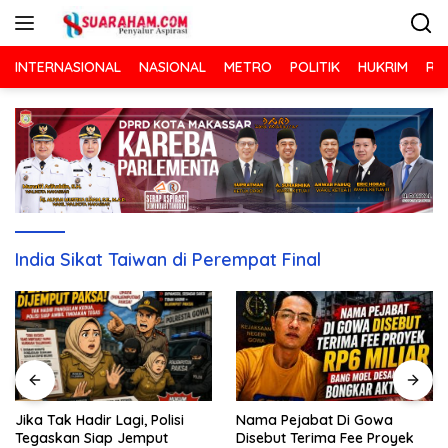
Langsung
ke
konten
INTERNASIONAL
NASIONAL
METRO
POLITIK
HUKRIM
RA
India Sikat Taiwan di Perempat Final
Nama Pejabat Di Gowa
Jika Tak Hadir Lagi, Polisi
Disebut Terima Fee Proyek
Tegaskan Siap Jemput