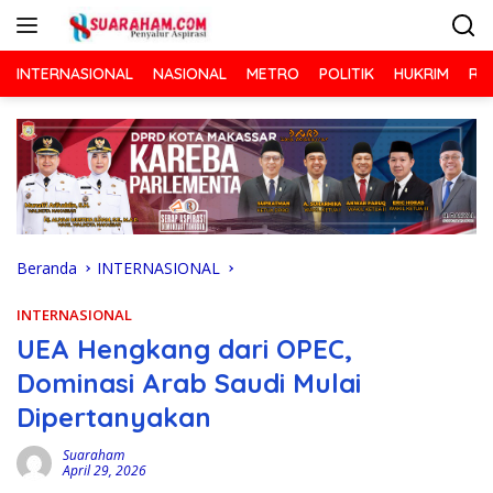
Langsung
ke
konten
INTERNASIONAL
NASIONAL
METRO
POLITIK
HUKRIM
RA
Beranda
INTERNASIONAL
INTERNASIONAL
UEA Hengkang dari OPEC,
Dominasi Arab Saudi Mulai
Dipertanyakan
Suaraham
April 29, 2026