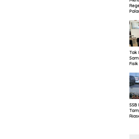
Menu
Rege
Pala
Tak 
Sama
Fisi
Emas
Kalt
SSB
Tamp
Rias
Boro
10 d