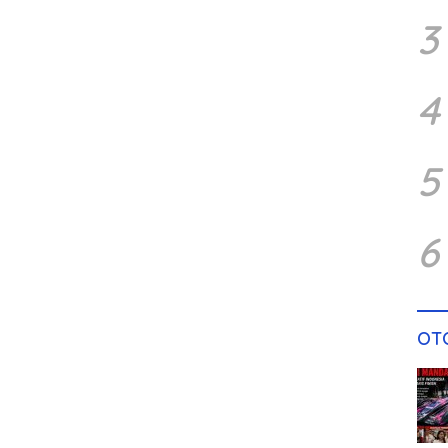
3
4
5
6
OT