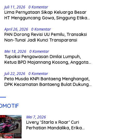
Partai
Juli 11, 2026
0 Komentar
Lima Pernyataan Sikap Keluarga Besar
HT Mengguncang Gowa, Singgung Etika
hingga Proses Hukum
April 26, 2026
0 Komentar
PAN Dorong Revisi UU Pemilu, Transaksi
Non-Tunai Jadi Kunci Transparansi
Mei 18, 2026
0 Komentar
Tupoksi Pengawasan Dinilai Lumpuh,
Ketua BPD Majannang Kosong, Anggota
Rangkap PPPK Paruh Waktu
Juli 22, 2026
0 Komentar
Peta Musda KNPI Bantaeng Menghangat,
DPK Kecamatan Bantaeng Bulat Dukung
Abu Bakar Assidiq
OMOTIF
Mei 7, 2026
Livery ‘Starla x Roar’ Curi
Perhatian Mandalika, Erika
Richardo Jadi Sorotan