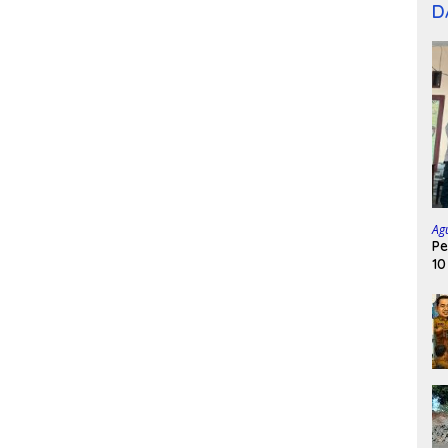
D
Ag
Pe
10