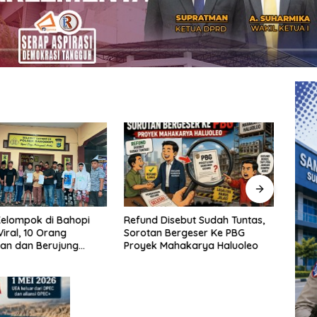
Refund Disebut Sudah Tuntas,
SAMP
elompok di Bahopi
Sorotan Bergeser Ke PBG
Kebi
iral, 10 Orang
Proyek Mahakarya Haluoleo
Makas
an dan Berujung
Moel
Samp