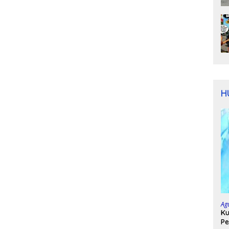
H
Ag
Ku
Pe