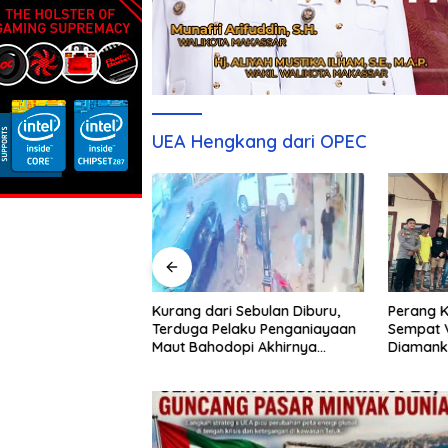
UEA Hengkang dari OPEC
ai Pertamina
Kurang dari Sebulan Diburu,
Perang K
 Regional Sulawesi
Terduga Pelaku Penganiayaan
Sempat V
 Atas Persetujuan?
Maut Bahodopi Akhirnya
Diamank
esmi Dinanti
Ditangkap
Damai