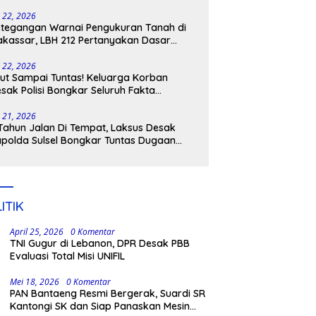
tangkap
i 22, 2026
tegangan Warnai Pengukuran Tanah di
kassar, LBH 212 Pertanyakan Dasar
ukum BPN, PT GMTD, dan Pengamanan
lisi
i 22, 2026
ut Sampai Tuntas! Keluarga Korban
sak Polisi Bongkar Seluruh Fakta
nikaman Maut di Pulau Kodingareng
i 21, 2026
Tahun Jalan Di Tempat, Laksus Desak
polda Sulsel Bongkar Tuntas Dugaan
ngli CPNS UNM
ITIK
April 25, 2026
0 Komentar
TNI Gugur di Lebanon, DPR Desak PBB
Evaluasi Total Misi UNIFIL
Mei 18, 2026
0 Komentar
PAN Bantaeng Resmi Bergerak, Suardi SR
Kantongi SK dan Siap Panaskan Mesin