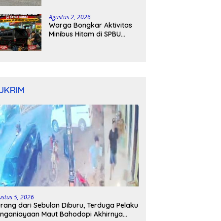
Kapolres Bone Turun
Tangan
Agustus 2, 2026
Warga Bongkar Aktivitas
Minibus Hitam di SPBU
Bone: Bawa Jeriken, Pelat
Nomor Tak Terpasang
UKRIM
ustus 5, 2026
rang dari Sebulan Diburu, Terduga Pelaku
nganiayaan Maut Bahodopi Akhirnya