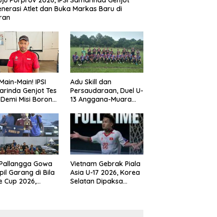
ju Porprov 2026, IPSI Samarinda Genjot
nerasi Atlet dan Buka Markas Baru di
ran
Main-Main! IPSI
Adu Skill dan
rinda Genjot Tes
Persaudaraan, Duel U-
k Demi Misi Borong
13 Anggana-Muara
 di Porprov
Badak Berlangsung
im 2026
Meriah
 Pallangga Gowa
Vietnam Gebrak Piala
il Garang di Bila
Asia U-17 2026, Korea
e Cup 2026,
Selatan Dipaksa
ng Runner-up U-
Tertunduk
an U-12