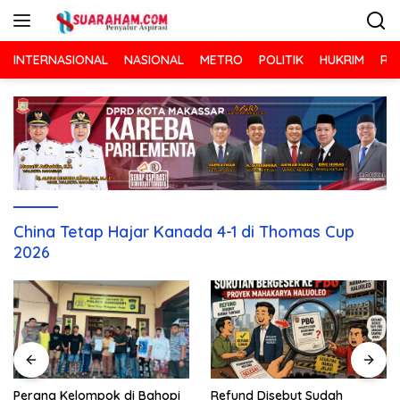
Langsung
ke
konten
INTERNASIONAL
NASIONAL
METRO
POLITIK
HUKRIM
RA
China Tetap Hajar Kanada 4-1 di Thomas Cup
2026
Refund Disebut Sudah
Perang Kelompok di Bahopi