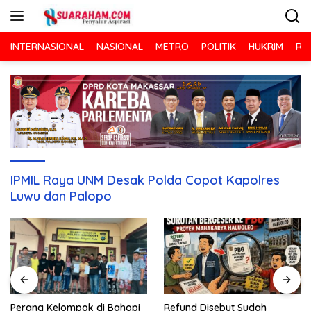
Langsung
ke
konten
INTERNASIONAL
NASIONAL
METRO
POLITIK
HUKRIM
RA
IPMIL Raya UNM Desak Polda Copot Kapolres
Luwu dan Palopo
Refund Disebut Sudah
Perang Kelompok di Bahopi