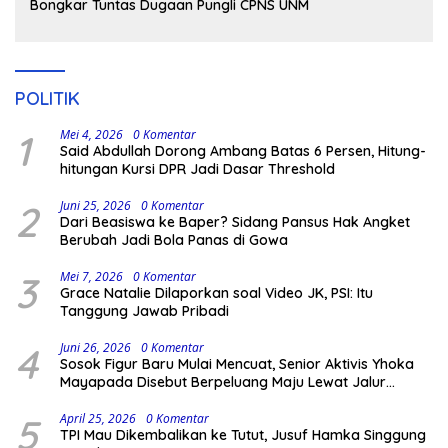
Bongkar Tuntas Dugaan Pungli CPNS UNM
POLITIK
1
Mei 4, 2026
0 Komentar
Said Abdullah Dorong Ambang Batas 6 Persen, Hitung-
hitungan Kursi DPR Jadi Dasar Threshold
2
Juni 25, 2026
0 Komentar
Dari Beasiswa ke Baper? Sidang Pansus Hak Angket
Berubah Jadi Bola Panas di Gowa
3
Mei 7, 2026
0 Komentar
Grace Natalie Dilaporkan soal Video JK, PSI: Itu
Tanggung Jawab Pribadi
4
Juni 26, 2026
0 Komentar
Sosok Figur Baru Mulai Mencuat, Senior Aktivis Yhoka
Mayapada Disebut Berpeluang Maju Lewat Jalur
Independen pada Pilkada 2029
5
April 25, 2026
0 Komentar
TPI Mau Dikembalikan ke Tutut, Jusuf Hamka Singgung