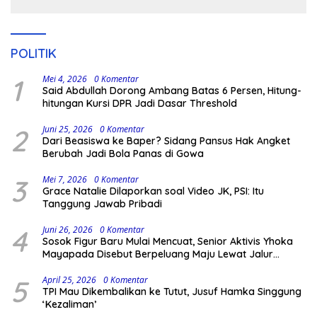
POLITIK
1
Mei 4, 2026
0 Komentar
Said Abdullah Dorong Ambang Batas 6 Persen, Hitung-
hitungan Kursi DPR Jadi Dasar Threshold
2
Juni 25, 2026
0 Komentar
Dari Beasiswa ke Baper? Sidang Pansus Hak Angket
Berubah Jadi Bola Panas di Gowa
3
Mei 7, 2026
0 Komentar
Grace Natalie Dilaporkan soal Video JK, PSI: Itu
Tanggung Jawab Pribadi
4
Juni 26, 2026
0 Komentar
Sosok Figur Baru Mulai Mencuat, Senior Aktivis Yhoka
Mayapada Disebut Berpeluang Maju Lewat Jalur
Independen pada Pilkada 2029
5
April 25, 2026
0 Komentar
TPI Mau Dikembalikan ke Tutut, Jusuf Hamka Singgung
‘Kezaliman’