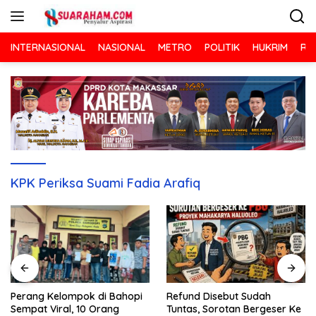
Langsung
ke
konten
INTERNASIONAL
NASIONAL
METRO
POLITIK
HUKRIM
RA
KPK Periksa Suami Fadia Arafiq
Refund Disebut Sudah
Perang Kelompok di Bahopi
Tuntas, Sorotan Bergeser Ke
Sempat Viral, 10 Orang