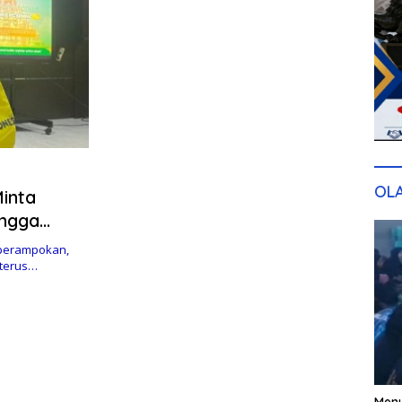
OL
Minta
angga
 perampokan,
 terus…