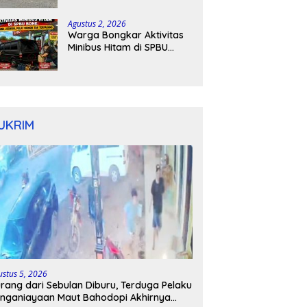
Kapolres Bone Turun
Tangan
Agustus 2, 2026
Warga Bongkar Aktivitas
Minibus Hitam di SPBU
Bone: Bawa Jeriken, Pelat
Nomor Tak Terpasang
UKRIM
ustus 5, 2026
rang dari Sebulan Diburu, Terduga Pelaku
nganiayaan Maut Bahodopi Akhirnya