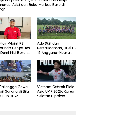
ju Porprov 2026, IPSI Samarinda Genjot
nerasi Atlet dan Buka Markas Baru di
ran
Main-Main! IPSI
Adu Skill dan
rinda Genjot Tes
Persaudaraan, Duel U-
k Demi Misi Borong
13 Anggana-Muara
 di Porprov
Badak Berlangsung
im 2026
Meriah
 Pallangga Gowa
Vietnam Gebrak Piala
il Garang di Bila
Asia U-17 2026, Korea
e Cup 2026,
Selatan Dipaksa
ng Runner-up U-
Tertunduk
an U-12