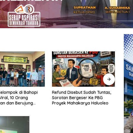
Refund Disebut Sudah Tuntas,
SAMP
elompok di Bahopi
Sorotan Bergeser Ke PBG
Kebi
iral, 10 Orang
Proyek Mahakarya Haluoleo
Makas
an dan Berujung
Moel
Samp