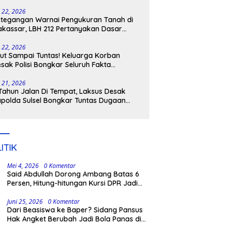
tangkap
i 22, 2026
tegangan Warnai Pengukuran Tanah di
kassar, LBH 212 Pertanyakan Dasar
ukum BPN, PT GMTD, dan Pengamanan
lisi
i 22, 2026
ut Sampai Tuntas! Keluarga Korban
sak Polisi Bongkar Seluruh Fakta
nikaman Maut di Pulau Kodingareng
i 21, 2026
Tahun Jalan Di Tempat, Laksus Desak
polda Sulsel Bongkar Tuntas Dugaan
ngli CPNS UNM
ITIK
Mei 4, 2026
0 Komentar
Said Abdullah Dorong Ambang Batas 6
Persen, Hitung-hitungan Kursi DPR Jadi
Dasar Threshold
Juni 25, 2026
0 Komentar
Dari Beasiswa ke Baper? Sidang Pansus
Hak Angket Berubah Jadi Bola Panas di