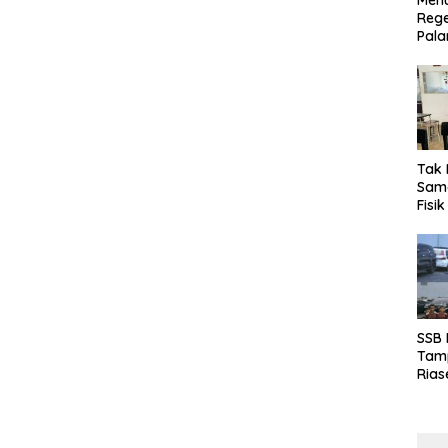
Menu
Rege
Pala
Tak 
Sama
Fisi
Emas
Kalt
SSB
Tamp
Rias
Boro
10 d