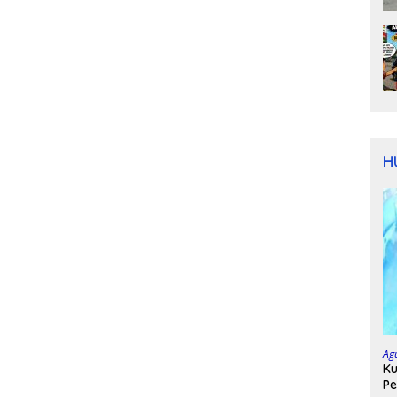
H
Ag
Ku
Pe