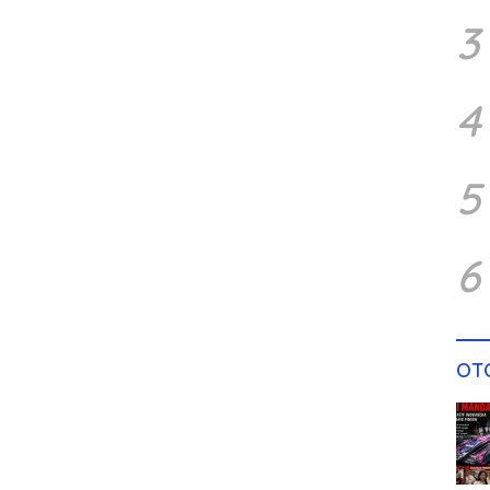
3
4
5
6
OT