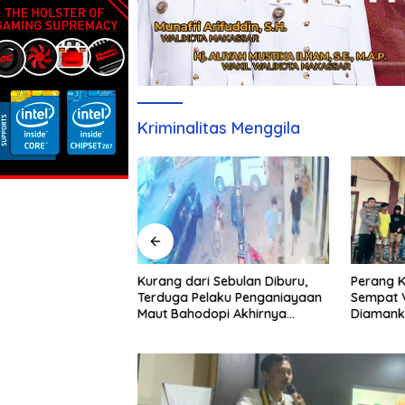
Kriminalitas Menggila
ai Pertamina
Kurang dari Sebulan Diburu,
Perang K
 Regional Sulawesi
Terduga Pelaku Penganiayaan
Sempat V
 Atas Persetujuan?
Maut Bahodopi Akhirnya
Diamank
esmi Dinanti
Ditangkap
Damai