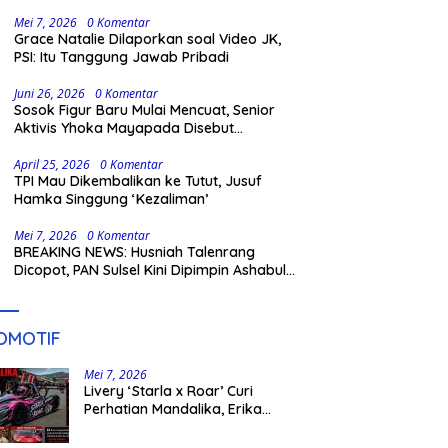
Gowa
Mei 7, 2026
0 Komentar
Grace Natalie Dilaporkan soal Video JK,
PSI: Itu Tanggung Jawab Pribadi
Juni 26, 2026
0 Komentar
Sosok Figur Baru Mulai Mencuat, Senior
Aktivis Yhoka Mayapada Disebut
Berpeluang Maju Lewat Jalur Independen
pada Pilkada 2029
April 25, 2026
0 Komentar
TPI Mau Dikembalikan ke Tutut, Jusuf
Hamka Singgung ‘Kezaliman’
Mei 7, 2026
0 Komentar
BREAKING NEWS: Husniah Talenrang
Dicopot, PAN Sulsel Kini Dipimpin Ashabul
Kahfi
OMOTIF
Mei 7, 2026
Livery ‘Starla x Roar’ Curi
Perhatian Mandalika, Erika
Richardo Jadi Sorotan