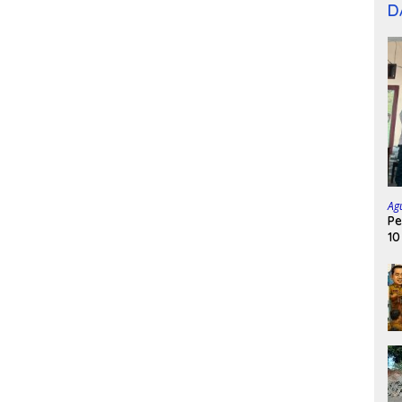
D
Ag
Pe
10