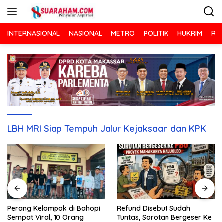
Langsung
ke
konten
INTERNASIONAL
NASIONAL
METRO
POLITIK
HUKRIM
RA
LBH MRI Siap Tempuh Jalur Kejaksaan dan KPK
Refund Disebut Sudah
Perang Kelompok di Bahopi
Tuntas, Sorotan Bergeser Ke
Sempat Viral, 10 Orang