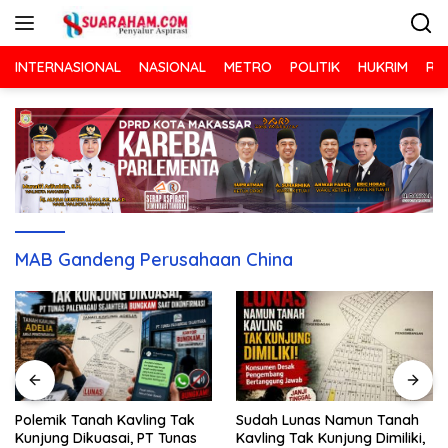
Langsung
ke
konten
INTERNASIONAL
NASIONAL
METRO
POLITIK
HUKRIM
RA
MAB Gandeng Perusahaan China
Sudah Lunas Namun Tanah
Polemik Tanah Kavling Tak
Kavling Tak Kunjung Dimiliki,
Kunjung Dikuasai, PT Tunas