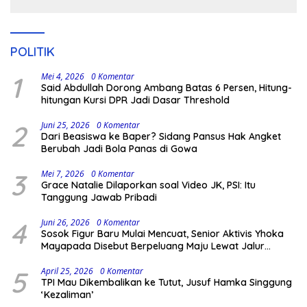
Pengamanan Polisi
POLITIK
1
Mei 4, 2026
0 Komentar
Said Abdullah Dorong Ambang Batas 6 Persen, Hitung-
hitungan Kursi DPR Jadi Dasar Threshold
2
Juni 25, 2026
0 Komentar
Dari Beasiswa ke Baper? Sidang Pansus Hak Angket
Berubah Jadi Bola Panas di Gowa
3
Mei 7, 2026
0 Komentar
Grace Natalie Dilaporkan soal Video JK, PSI: Itu
Tanggung Jawab Pribadi
4
Juni 26, 2026
0 Komentar
Sosok Figur Baru Mulai Mencuat, Senior Aktivis Yhoka
Mayapada Disebut Berpeluang Maju Lewat Jalur
Independen pada Pilkada 2029
5
April 25, 2026
0 Komentar
TPI Mau Dikembalikan ke Tutut, Jusuf Hamka Singgung
‘Kezaliman’