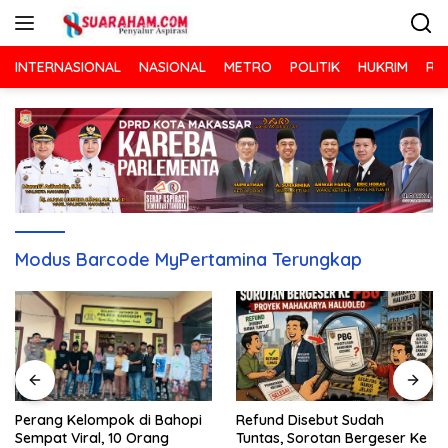
Langsung
ke
konten
INTERNASIONAL
NASIONAL
METRO
POLITIK
HUKRIM
RA
Modus Barcode MyPertamina Terungkap
Refund Disebut Sudah
Perang Kelompok di Bahopi
Tuntas, Sorotan Bergeser Ke
Sempat Viral, 10 Orang