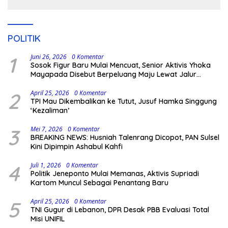
POLITIK
1
Juni 26, 2026
0 Komentar
Sosok Figur Baru Mulai Mencuat, Senior Aktivis Yhoka
Mayapada Disebut Berpeluang Maju Lewat Jalur
Independen pada Pilkada 2029
2
April 25, 2026
0 Komentar
TPI Mau Dikembalikan ke Tutut, Jusuf Hamka Singgung
‘Kezaliman’
3
Mei 7, 2026
0 Komentar
BREAKING NEWS: Husniah Talenrang Dicopot, PAN Sulsel
Kini Dipimpin Ashabul Kahfi
4
Juli 1, 2026
0 Komentar
Politik Jeneponto Mulai Memanas, Aktivis Supriadi
Kartom Muncul Sebagai Penantang Baru
5
April 25, 2026
0 Komentar
TNI Gugur di Lebanon, DPR Desak PBB Evaluasi Total
Misi UNIFIL