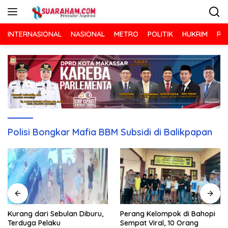
Langsung
ke
konten
INTERNASIONAL
NASIONAL
METRO
POLITIK
HUKRIM
RA
Polisi Bongkar Mafia BBM Subsidi di Balikpapan
Kurang dari Sebulan Diburu,
Perang Kelompok di Bahopi
Terduga Pelaku
Sempat Viral, 10 Orang