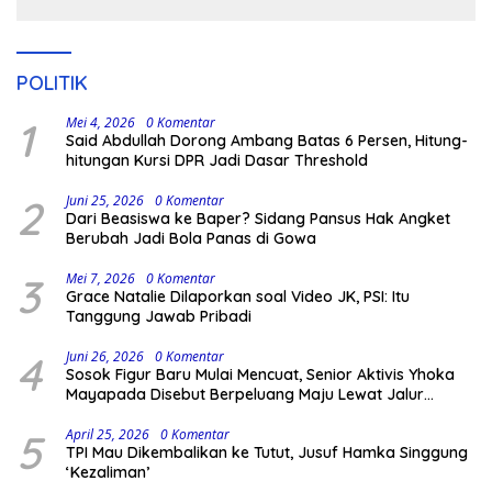
Kodingareng
POLITIK
1
Mei 4, 2026
0 Komentar
Said Abdullah Dorong Ambang Batas 6 Persen, Hitung-
hitungan Kursi DPR Jadi Dasar Threshold
2
Juni 25, 2026
0 Komentar
Dari Beasiswa ke Baper? Sidang Pansus Hak Angket
Berubah Jadi Bola Panas di Gowa
3
Mei 7, 2026
0 Komentar
Grace Natalie Dilaporkan soal Video JK, PSI: Itu
Tanggung Jawab Pribadi
4
Juni 26, 2026
0 Komentar
Sosok Figur Baru Mulai Mencuat, Senior Aktivis Yhoka
Mayapada Disebut Berpeluang Maju Lewat Jalur
Independen pada Pilkada 2029
5
April 25, 2026
0 Komentar
TPI Mau Dikembalikan ke Tutut, Jusuf Hamka Singgung
‘Kezaliman’