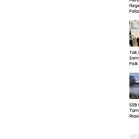
Menu
Rege
Pala
Tak 
Sama
Fisi
Emas
Kalt
SSB
Tamp
Rias
Boro
10 d