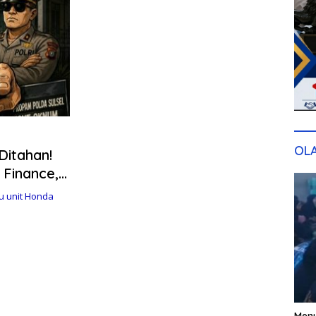
OL
Ditahan!
 Finance,
um Polisi
 unit Honda