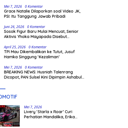
Gowa
Mei 7, 2026
0 Komentar
Grace Natalie Dilaporkan soal Video JK,
PSI: Itu Tanggung Jawab Pribadi
Juni 26, 2026
0 Komentar
Sosok Figur Baru Mulai Mencuat, Senior
Aktivis Yhoka Mayapada Disebut
Berpeluang Maju Lewat Jalur Independen
pada Pilkada 2029
April 25, 2026
0 Komentar
TPI Mau Dikembalikan ke Tutut, Jusuf
Hamka Singgung ‘Kezaliman’
Mei 7, 2026
0 Komentar
BREAKING NEWS: Husniah Talenrang
Dicopot, PAN Sulsel Kini Dipimpin Ashabul
Kahfi
OMOTIF
Mei 7, 2026
Livery ‘Starla x Roar’ Curi
Perhatian Mandalika, Erika
Richardo Jadi Sorotan