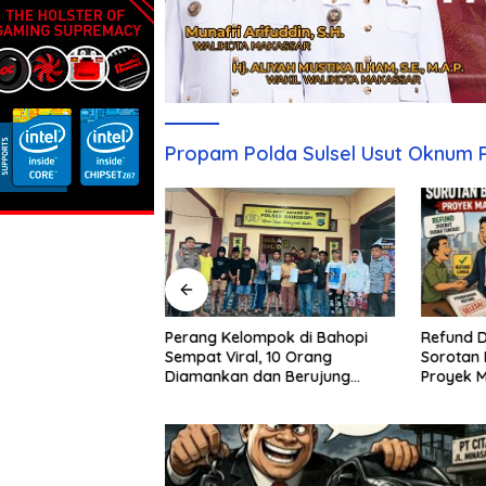
Propam Polda Sulsel Usut Oknum P
Refund D
Sebulan Diburu,
Perang Kelompok di Bahopi
Sorotan 
aku Penganiayaan
Sempat Viral, 10 Orang
Proyek 
pi Akhirnya
Diamankan dan Berujung
Damai