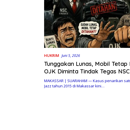
HUKRIM
Juni 5, 2026
Tunggakan Lunas, Mobil Tetap 
OJK Diminta Tindak Tegas NSC
Propam Polda Sulsel Usut Okn
MAKASSAR | SUARAHAM — Kasus penarikan satu
“RR”
Jazz tahun 2015 di Makassar kini…