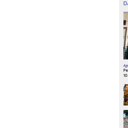
D
Ag
Pe
10