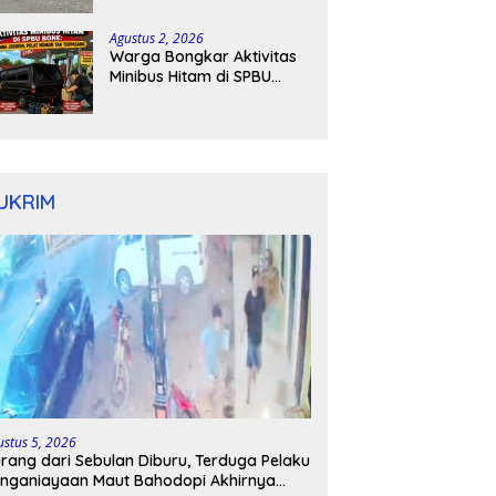
Kapolres Bone Turun
Tangan
Agustus 2, 2026
Warga Bongkar Aktivitas
Minibus Hitam di SPBU
Bone: Bawa Jeriken, Pelat
Nomor Tak Terpasang
UKRIM
ustus 5, 2026
rang dari Sebulan Diburu, Terduga Pelaku
nganiayaan Maut Bahodopi Akhirnya