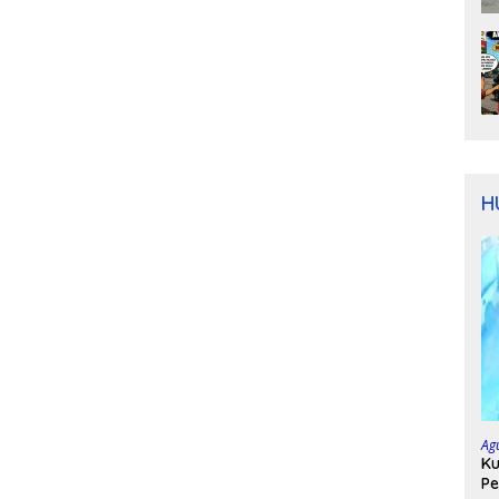
H
Ag
Ku
Pe