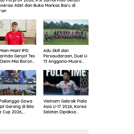
ju Porprov 2026, IPSI Samarinda Genjot
nerasi Atlet dan Buka Markas Baru di
ran
Main-Main! IPSI
Adu Skill dan
rinda Genjot Tes
Persaudaraan, Duel U-
k Demi Misi Borong
13 Anggana-Muara
 di Porprov
Badak Berlangsung
im 2026
Meriah
 Pallangga Gowa
Vietnam Gebrak Piala
il Garang di Bila
Asia U-17 2026, Korea
e Cup 2026,
Selatan Dipaksa
ng Runner-up U-
Tertunduk
an U-12