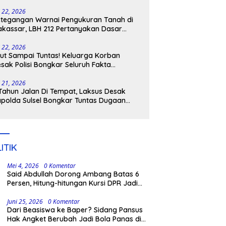
tangkap
i 22, 2026
tegangan Warnai Pengukuran Tanah di
kassar, LBH 212 Pertanyakan Dasar
ukum BPN, PT GMTD, dan Pengamanan
lisi
i 22, 2026
ut Sampai Tuntas! Keluarga Korban
sak Polisi Bongkar Seluruh Fakta
nikaman Maut di Pulau Kodingareng
i 21, 2026
Tahun Jalan Di Tempat, Laksus Desak
polda Sulsel Bongkar Tuntas Dugaan
ngli CPNS UNM
ITIK
Mei 4, 2026
0 Komentar
Said Abdullah Dorong Ambang Batas 6
Persen, Hitung-hitungan Kursi DPR Jadi
Dasar Threshold
Juni 25, 2026
0 Komentar
Dari Beasiswa ke Baper? Sidang Pansus
Hak Angket Berubah Jadi Bola Panas di