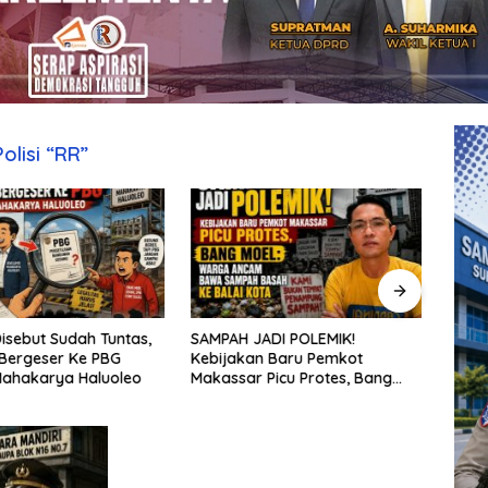
olisi “RR”
isebut Sudah Tuntas,
SAMPAH JADI POLEMIK!
Penat
Bergeser Ke PBG
Kebijakan Baru Pemkot
aksel
Mahakarya Haluoleo
Makassar Picu Protes, Bang
sekol
Moel: Warga Ancam Bawa
kepu
Sampah Basah ke Balai Kota