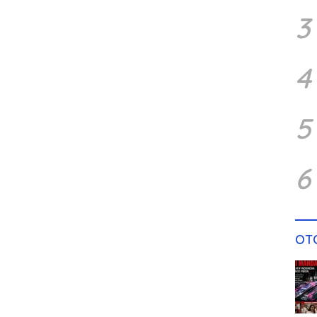
3
4
5
6
OT