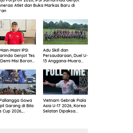
ju Porprov 2026, IPSI Samarinda Genjot
nerasi Atlet dan Buka Markas Baru di
ran
Main-Main! IPSI
Adu Skill dan
rinda Genjot Tes
Persaudaraan, Duel U-
k Demi Misi Borong
13 Anggana-Muara
 di Porprov
Badak Berlangsung
im 2026
Meriah
 Pallangga Gowa
Vietnam Gebrak Piala
il Garang di Bila
Asia U-17 2026, Korea
e Cup 2026,
Selatan Dipaksa
ng Runner-up U-
Tertunduk
an U-12