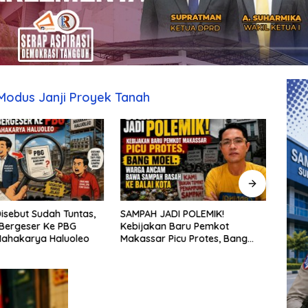
Modus Janji Proyek Tanah
JADI POLEMIK!
Penataan strategis dan
Tamb
n Baru Pemkot
akselerasi peran kepala
Berop
 Picu Protes, Bang
sekolah di kabupaten
Pati
arga Ancam Bawa
kepulauan tanimbar
Kapo
asah ke Balai Kota