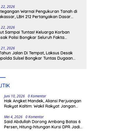
tangkap
i 22, 2026
tegangan Warnai Pengukuran Tanah di
kassar, LBH 212 Pertanyakan Dasar
ukum BPN, PT GMTD, dan Pengamanan
lisi
i 22, 2026
ut Sampai Tuntas! Keluarga Korban
sak Polisi Bongkar Seluruh Fakta
nikaman Maut di Pulau Kodingareng
i 21, 2026
Tahun Jalan Di Tempat, Laksus Desak
polda Sulsel Bongkar Tuntas Dugaan
ngli CPNS UNM
ITIK
Juni 10, 2026
0 Komentar
Hak Angket Mandek, Aliansi Perjuangan
Rakyat Kaltim: Wakil Rakyat Jangan
Khianati Amanah Publik
Mei 4, 2026
0 Komentar
Said Abdullah Dorong Ambang Batas 6
Persen, Hitung-hitungan Kursi DPR Jadi