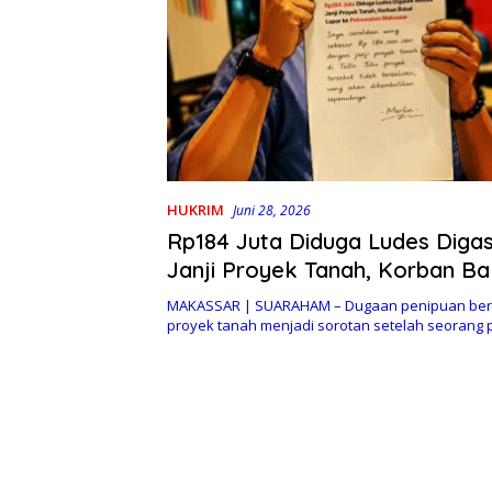
HUKRIM
Juni 28, 2026
Rp184 Juta Diduga Ludes Diga
Janji Proyek Tanah, Korban Ba
ke Polrestabes Makassar
MAKASSAR | SUARAHAM – Dugaan penipuan berm
proyek tanah menjadi sorotan setelah seoran