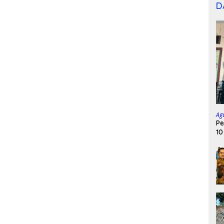
D
Ag
Pe
10