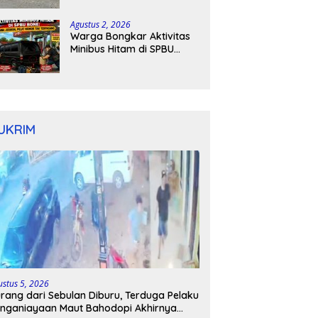
Kapolres Bone Turun
Tangan
Agustus 2, 2026
Warga Bongkar Aktivitas
Minibus Hitam di SPBU
Bone: Bawa Jeriken, Pelat
Nomor Tak Terpasang
UKRIM
ustus 5, 2026
rang dari Sebulan Diburu, Terduga Pelaku
nganiayaan Maut Bahodopi Akhirnya