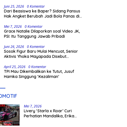
Dasar Threshold
Juni 25, 2026
0 Komentar
Dari Beasiswa ke Baper? Sidang Pansus
Hak Angket Berubah Jadi Bola Panas di
Gowa
Mei 7, 2026
0 Komentar
Grace Natalie Dilaporkan soal Video JK,
PSI: Itu Tanggung Jawab Pribadi
Juni 26, 2026
0 Komentar
Sosok Figur Baru Mulai Mencuat, Senior
Aktivis Yhoka Mayapada Disebut
Berpeluang Maju Lewat Jalur Independen
pada Pilkada 2029
April 25, 2026
0 Komentar
TPI Mau Dikembalikan ke Tutut, Jusuf
Hamka Singgung ‘Kezaliman’
OMOTIF
Mei 7, 2026
Livery ‘Starla x Roar’ Curi
Perhatian Mandalika, Erika
Richardo Jadi Sorotan