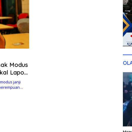
OL
sak Modus
kal Lapor
odus janji
g perempuan…