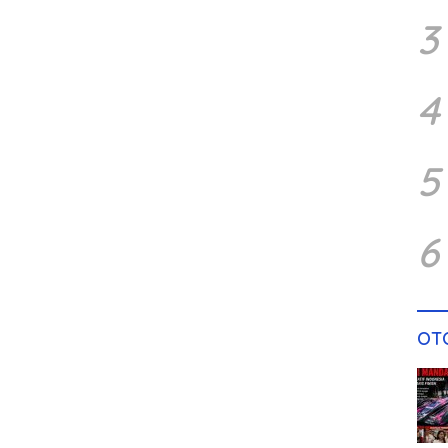
3
4
5
6
OT