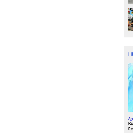
H
Ag
Ku
Pe