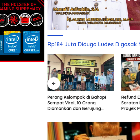
Rp184 Juta Diduga Ludes Digasak 
Refund Disebut Sudah Tuntas,
SAMPAH 
mpok di Bahopi
Sorotan Bergeser Ke PBG
Kebijaka
l, 10 Orang
Proyek Mahakarya Haluoleo
Makassar
dan Berujung
Moel: W
Sampah B