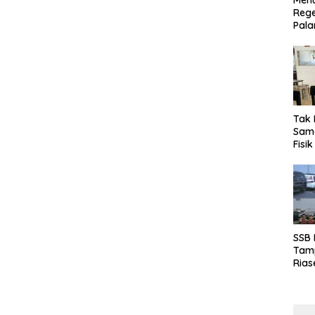
Menu
Rege
Pala
Tak 
Sama
Fisi
Emas
Kalt
SSB
Tamp
Rias
Boro
10 d