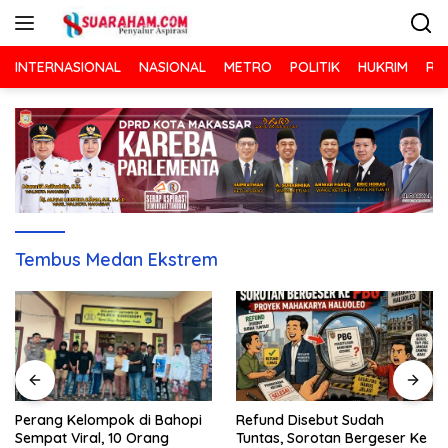
Langsung
ke
konten
INTERNASIONAL
NASIONAL
METRO
POLITIK
HUKRIM
RA
Tembus Medan Ekstrem
Refund Disebut Sudah
Perang Kelompok di Bahopi
Tuntas, Sorotan Bergeser Ke
Sempat Viral, 10 Orang