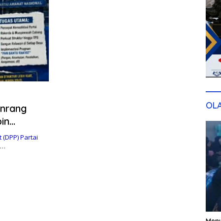
OL
nrang
in
(DPP) Partai
a…