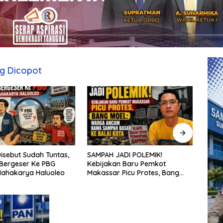
g Dicopot
isebut Sudah Tuntas,
SAMPAH JADI POLEMIK!
Penat
Bergeser Ke PBG
Kebijakan Baru Pemkot
aksel
Mahakarya Haluoleo
Makassar Picu Protes, Bang
sekol
Moel: Warga Ancam Bawa
kepu
Sampah Basah ke Balai Kota