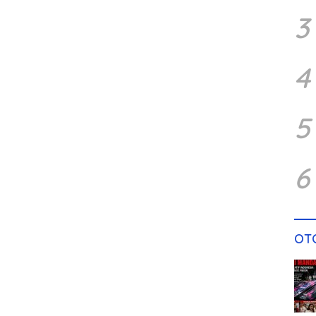
3
4
5
6
OT