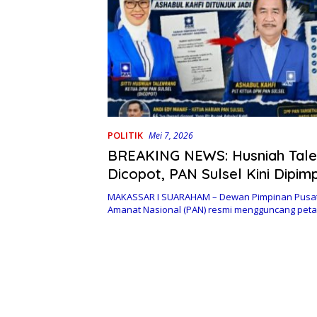
POLITIK
Mei 7, 2026
BREAKING NEWS: Husniah Tale
Dicopot, PAN Sulsel Kini Dipimp
Ashabul Kahfi
MAKASSAR I SUARAHAM – Dewan Pimpinan Pusat 
Amanat Nasional (PAN) resmi mengguncang pet