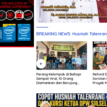
BREAKING NEWS: Husniah Talenran
Refund D
Sebulan Diburu,
Perang Kelompok di Bahopi
Sorotan 
aku Penganiayaan
Sempat Viral, 10 Orang
Proyek 
pi Akhirnya
Diamankan dan Berujung
Damai