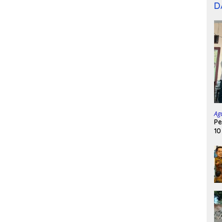
D
Ag
Pe
10