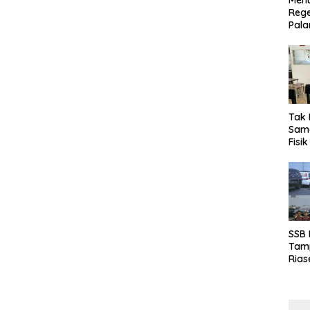
Menu
Rege
Pala
Tak 
Sama
Fisi
Emas
Kalt
SSB
Tamp
Rias
Boro
10 d