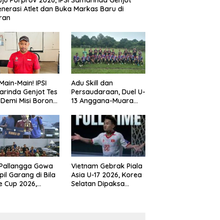
ju Porprov 2026, IPSI Samarinda Genjot
nerasi Atlet dan Buka Markas Baru di
ran
Main-Main! IPSI
Adu Skill dan
rinda Genjot Tes
Persaudaraan, Duel U-
k Demi Misi Borong
13 Anggana-Muara
 di Porprov
Badak Berlangsung
im 2026
Meriah
 Pallangga Gowa
Vietnam Gebrak Piala
il Garang di Bila
Asia U-17 2026, Korea
e Cup 2026,
Selatan Dipaksa
ng Runner-up U-
Tertunduk
an U-12