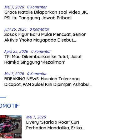
Gowa
Mei 7, 2026
0 Komentar
Grace Natalie Dilaporkan soal Video JK,
PSI: Itu Tanggung Jawab Pribadi
Juni 26, 2026
0 Komentar
Sosok Figur Baru Mulai Mencuat, Senior
Aktivis Yhoka Mayapada Disebut
Berpeluang Maju Lewat Jalur Independen
pada Pilkada 2029
April 25, 2026
0 Komentar
TPI Mau Dikembalikan ke Tutut, Jusuf
Hamka Singgung ‘Kezaliman’
Mei 7, 2026
0 Komentar
BREAKING NEWS: Husniah Talenrang
Dicopot, PAN Sulsel Kini Dipimpin Ashabul
Kahfi
OMOTIF
Mei 7, 2026
Livery ‘Starla x Roar’ Curi
Perhatian Mandalika, Erika
Richardo Jadi Sorotan