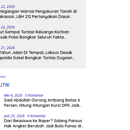
tangkap
i 22, 2026
tegangan Warnai Pengukuran Tanah di
kassar, LBH 212 Pertanyakan Dasar
ukum BPN, PT GMTD, dan Pengamanan
lisi
i 22, 2026
ut Sampai Tuntas! Keluarga Korban
sak Polisi Bongkar Seluruh Fakta
nikaman Maut di Pulau Kodingareng
i 21, 2026
Tahun Jalan Di Tempat, Laksus Desak
polda Sulsel Bongkar Tuntas Dugaan
ngli CPNS UNM
ITIK
Mei 4, 2026
0 Komentar
Said Abdullah Dorong Ambang Batas 6
Persen, Hitung-hitungan Kursi DPR Jadi
Dasar Threshold
Juni 25, 2026
0 Komentar
Dari Beasiswa ke Baper? Sidang Pansus
Hak Angket Berubah Jadi Bola Panas di