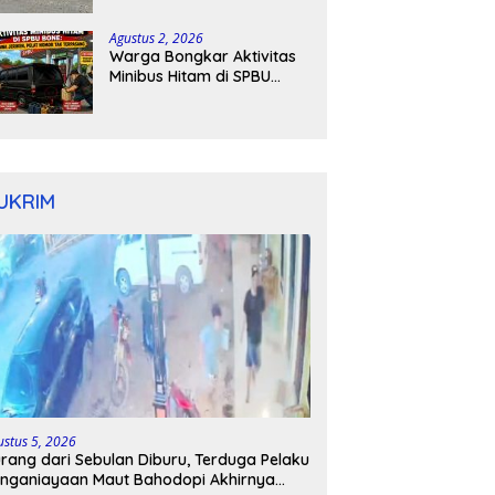
Kapolres Bone Turun
Tangan
Agustus 2, 2026
Warga Bongkar Aktivitas
Minibus Hitam di SPBU
Bone: Bawa Jeriken, Pelat
Nomor Tak Terpasang
UKRIM
ustus 5, 2026
rang dari Sebulan Diburu, Terduga Pelaku
nganiayaan Maut Bahodopi Akhirnya