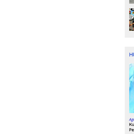
H
Ag
Ku
Pe