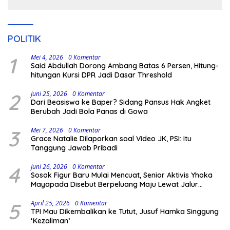
POLITIK
1
Mei 4, 2026
0 Komentar
Said Abdullah Dorong Ambang Batas 6 Persen, Hitung-
hitungan Kursi DPR Jadi Dasar Threshold
2
Juni 25, 2026
0 Komentar
Dari Beasiswa ke Baper? Sidang Pansus Hak Angket
Berubah Jadi Bola Panas di Gowa
3
Mei 7, 2026
0 Komentar
Grace Natalie Dilaporkan soal Video JK, PSI: Itu
Tanggung Jawab Pribadi
4
Juni 26, 2026
0 Komentar
Sosok Figur Baru Mulai Mencuat, Senior Aktivis Yhoka
Mayapada Disebut Berpeluang Maju Lewat Jalur
Independen pada Pilkada 2029
5
April 25, 2026
0 Komentar
TPI Mau Dikembalikan ke Tutut, Jusuf Hamka Singgung
‘Kezaliman’