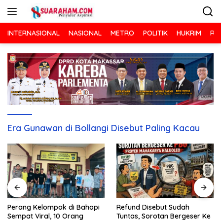
Langsung
ke
konten
INTERNASIONAL
NASIONAL
METRO
POLITIK
HUKRIM
RA
Era Gunawan di Bollangi Disebut Paling Kacau
Refund Disebut Sudah
Perang Kelompok di Bahopi
Tuntas, Sorotan Bergeser Ke
Sempat Viral, 10 Orang