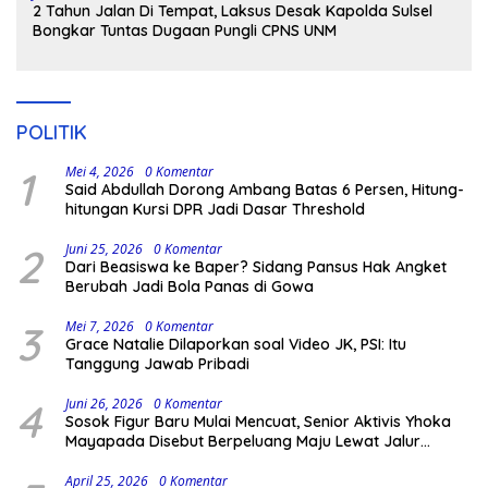
2 Tahun Jalan Di Tempat, Laksus Desak Kapolda Sulsel
Bongkar Tuntas Dugaan Pungli CPNS UNM
POLITIK
1
Mei 4, 2026
0 Komentar
Said Abdullah Dorong Ambang Batas 6 Persen, Hitung-
hitungan Kursi DPR Jadi Dasar Threshold
2
Juni 25, 2026
0 Komentar
Dari Beasiswa ke Baper? Sidang Pansus Hak Angket
Berubah Jadi Bola Panas di Gowa
3
Mei 7, 2026
0 Komentar
Grace Natalie Dilaporkan soal Video JK, PSI: Itu
Tanggung Jawab Pribadi
4
Juni 26, 2026
0 Komentar
Sosok Figur Baru Mulai Mencuat, Senior Aktivis Yhoka
Mayapada Disebut Berpeluang Maju Lewat Jalur
Independen pada Pilkada 2029
April 25, 2026
0 Komentar