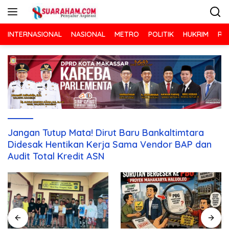
Langsung
ke
konten
INTERNASIONAL
NASIONAL
METRO
POLITIK
HUKRIM
RA
Jangan Tutup Mata! Dirut Baru Bankaltimtara
Didesak Hentikan Kerja Sama Vendor BAP dan
Audit Total Kredit ASN