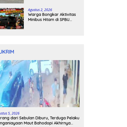
Kapolres Bone Turun
Tangan
Agustus 2, 2026
Warga Bongkar Aktivitas
Minibus Hitam di SPBU
Bone: Bawa Jeriken, Pelat
Nomor Tak Terpasang
UKRIM
ustus 5, 2026
rang dari Sebulan Diburu, Terduga Pelaku
nganiayaan Maut Bahodopi Akhirnya