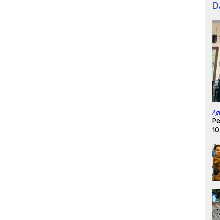
D
Ag
Pe
10