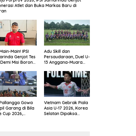
ju Porprov 2026, IPSI Samarinda Genjot
nerasi Atlet dan Buka Markas Baru di
ran
Main-Main! IPSI
Adu Skill dan
rinda Genjot Tes
Persaudaraan, Duel U-
k Demi Misi Borong
13 Anggana-Muara
 di Porprov
Badak Berlangsung
im 2026
Meriah
 Pallangga Gowa
Vietnam Gebrak Piala
il Garang di Bila
Asia U-17 2026, Korea
e Cup 2026,
Selatan Dipaksa
ng Runner-up U-
Tertunduk
an U-12