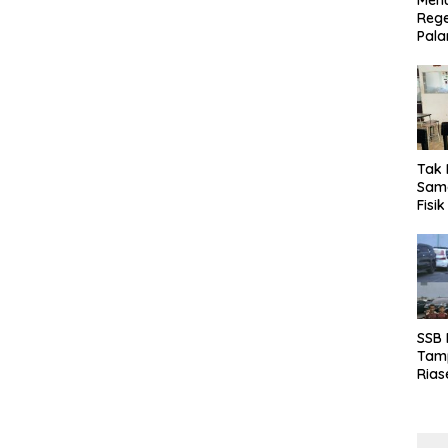
Menu
Rege
Pala
Tak 
Sama
Fisi
Emas
Kalt
SSB
Tamp
Rias
Boro
10 d