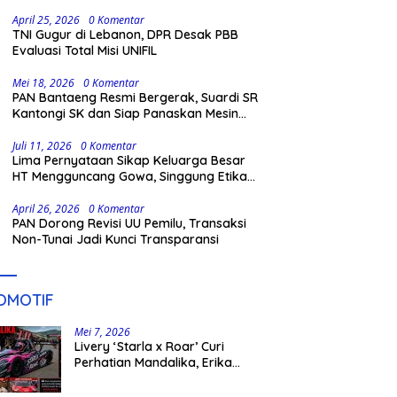
Penantang Baru
April 25, 2026
0 Komentar
TNI Gugur di Lebanon, DPR Desak PBB
Evaluasi Total Misi UNIFIL
Mei 18, 2026
0 Komentar
PAN Bantaeng Resmi Bergerak, Suardi SR
Kantongi SK dan Siap Panaskan Mesin
Partai
Juli 11, 2026
0 Komentar
Lima Pernyataan Sikap Keluarga Besar
HT Mengguncang Gowa, Singgung Etika
hingga Proses Hukum
April 26, 2026
0 Komentar
PAN Dorong Revisi UU Pemilu, Transaksi
Non-Tunai Jadi Kunci Transparansi
OMOTIF
Mei 7, 2026
Livery ‘Starla x Roar’ Curi
Perhatian Mandalika, Erika
Richardo Jadi Sorotan