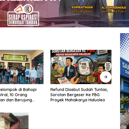
Refund Disebut Sudah Tuntas,
SAMP
elompok di Bahopi
Sorotan Bergeser Ke PBG
Kebi
iral, 10 Orang
Proyek Mahakarya Haluoleo
Makas
an dan Berujung
Moel
Samp