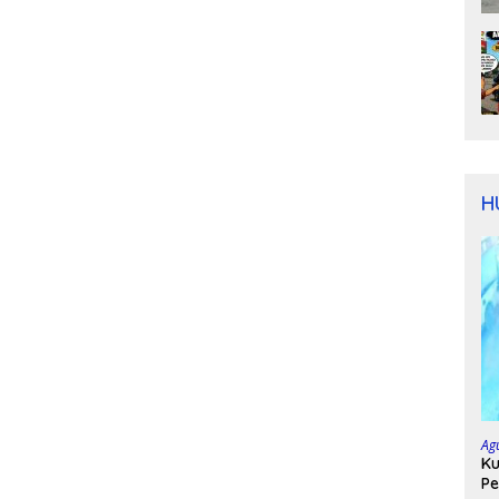
H
Ag
Ku
Pe