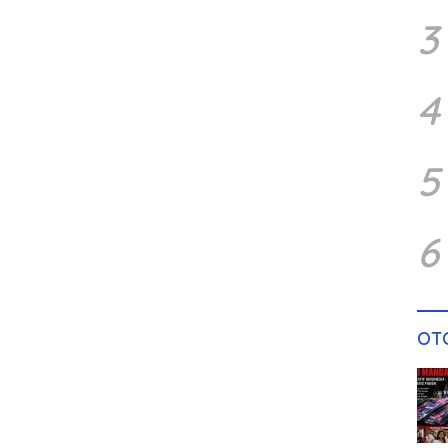
3
4
5
6
OT