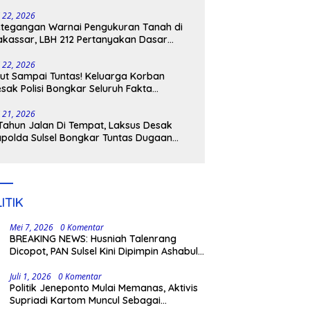
tangkap
i 22, 2026
tegangan Warnai Pengukuran Tanah di
kassar, LBH 212 Pertanyakan Dasar
ukum BPN, PT GMTD, dan Pengamanan
lisi
i 22, 2026
ut Sampai Tuntas! Keluarga Korban
sak Polisi Bongkar Seluruh Fakta
nikaman Maut di Pulau Kodingareng
i 21, 2026
Tahun Jalan Di Tempat, Laksus Desak
polda Sulsel Bongkar Tuntas Dugaan
ngli CPNS UNM
ITIK
Mei 7, 2026
0 Komentar
BREAKING NEWS: Husniah Talenrang
Dicopot, PAN Sulsel Kini Dipimpin Ashabul
Kahfi
Juli 1, 2026
0 Komentar
Politik Jeneponto Mulai Memanas, Aktivis
Supriadi Kartom Muncul Sebagai