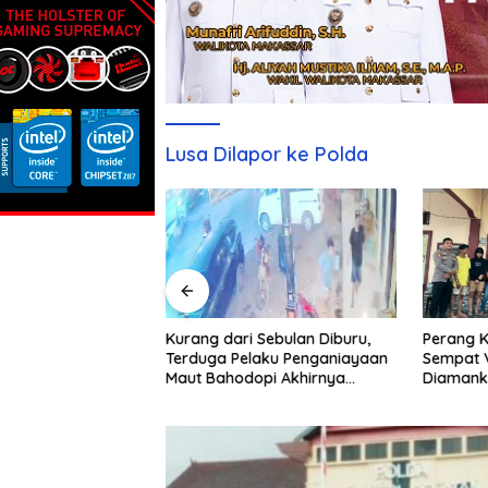
Lusa Dilapor ke Polda
ai Pertamina
Kurang dari Sebulan Diburu,
Perang K
 Regional Sulawesi
Terduga Pelaku Penganiayaan
Sempat V
 Atas Persetujuan?
Maut Bahodopi Akhirnya
Diamank
esmi Dinanti
Ditangkap
Damai