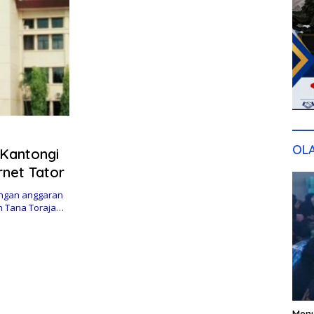
OL
 Kantongi
net Tator
ngan anggaran
en Tana Toraja…