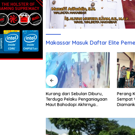
Makassar Masuk Daftar Elite Peme
Kurang dari Sebulan Diburu,
t Di Gowa Disebut
Perang K
Terduga Pelaku Penganiayaan
royek Rp6 Miliar,
Sempat V
Maut Bahodopi Akhirnya
Desak Jaksa
Diamank
Ditangkap
tornya
Damai