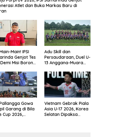
ju Porprov 2026, IPSI Samarinda Genjot
nerasi Atlet dan Buka Markas Baru di
ran
Main-Main! IPSI
Adu Skill dan
rinda Genjot Tes
Persaudaraan, Duel U-
k Demi Misi Borong
13 Anggana-Muara
 di Porprov
Badak Berlangsung
im 2026
Meriah
 Pallangga Gowa
Vietnam Gebrak Piala
il Garang di Bila
Asia U-17 2026, Korea
e Cup 2026,
Selatan Dipaksa
ng Runner-up U-
Tertunduk
an U-12