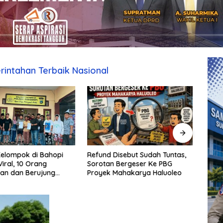
rintahan Terbaik Nasional
Refund Disebut Sudah Tuntas,
SAMP
elompok di Bahopi
Sorotan Bergeser Ke PBG
Kebi
iral, 10 Orang
Proyek Mahakarya Haluoleo
Makas
an dan Berujung
Moel
Samp