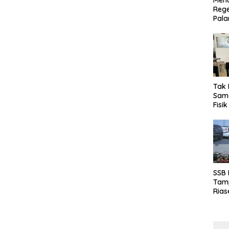
Menu
Rege
Pala
Tak 
Sama
Fisi
Emas
Kalt
SSB
Tamp
Rias
Boro
10 d