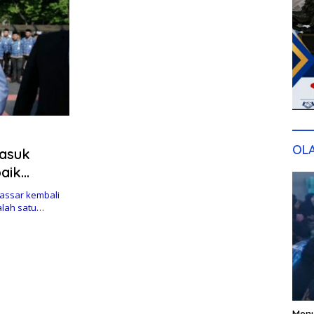
OL
Masuk
baik
assar kembali
alah satu…