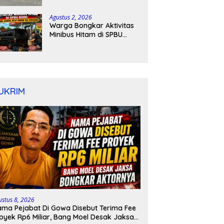
Kapolres Bone Turun
Tangan
Agustus 2, 2026
Warga Bongkar Aktivitas
Minibus Hitam di SPBU
Bone: Bawa Jeriken, Pelat
Nomor Tak Terpasang
UKRIM
ustus 8, 2026
ma Pejabat Di Gowa Disebut Terima Fee
oyek Rp6 Miliar, Bang Moel Desak Jaksa