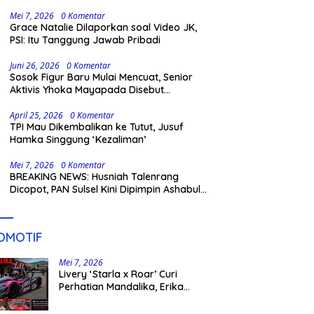
Gowa
Mei 7, 2026
0 Komentar
Grace Natalie Dilaporkan soal Video JK,
PSI: Itu Tanggung Jawab Pribadi
Juni 26, 2026
0 Komentar
Sosok Figur Baru Mulai Mencuat, Senior
Aktivis Yhoka Mayapada Disebut
Berpeluang Maju Lewat Jalur Independen
pada Pilkada 2029
April 25, 2026
0 Komentar
TPI Mau Dikembalikan ke Tutut, Jusuf
Hamka Singgung ‘Kezaliman’
Mei 7, 2026
0 Komentar
BREAKING NEWS: Husniah Talenrang
Dicopot, PAN Sulsel Kini Dipimpin Ashabul
Kahfi
OMOTIF
Mei 7, 2026
Livery ‘Starla x Roar’ Curi
Perhatian Mandalika, Erika
Richardo Jadi Sorotan