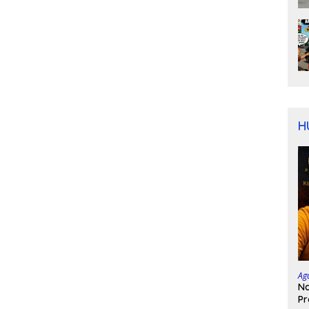
H
Ag
Na
Pr