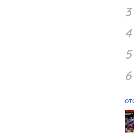
3
4
5
6
OT