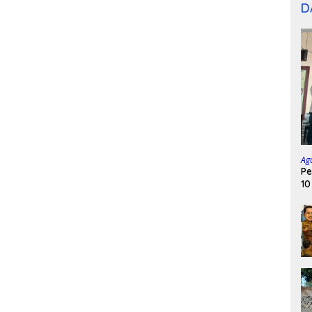
D
Ag
Pe
10