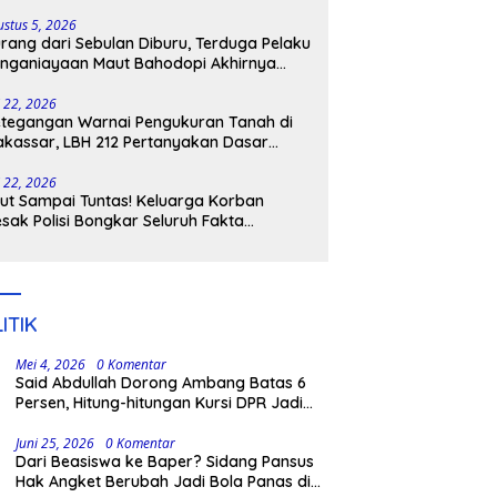
ngkar Aktornya
ustus 5, 2026
rang dari Sebulan Diburu, Terduga Pelaku
nganiayaan Maut Bahodopi Akhirnya
tangkap
i 22, 2026
tegangan Warnai Pengukuran Tanah di
kassar, LBH 212 Pertanyakan Dasar
ukum BPN, PT GMTD, dan Pengamanan
lisi
i 22, 2026
ut Sampai Tuntas! Keluarga Korban
sak Polisi Bongkar Seluruh Fakta
nikaman Maut di Pulau Kodingareng
ITIK
Mei 4, 2026
0 Komentar
Said Abdullah Dorong Ambang Batas 6
Persen, Hitung-hitungan Kursi DPR Jadi
Dasar Threshold
Juni 25, 2026
0 Komentar
Dari Beasiswa ke Baper? Sidang Pansus
Hak Angket Berubah Jadi Bola Panas di