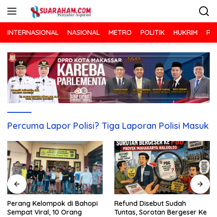
Langsung
ke
konten
INTERNASIONAL
NASIONAL
METRO
POLITIK
HUKRIM
RA
Percuma Lapor Polisi? Tiga Laporan Polisi Masuk
Refund Disebut Sudah
Perang Kelompok di Bahopi
Tuntas, Sorotan Bergeser Ke
Sempat Viral, 10 Orang