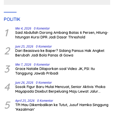
POLITIK
1
Mei 4, 2026
0 Komentar
Said Abdullah Dorong Ambang Batas 6 Persen, Hitung-
hitungan Kursi DPR Jadi Dasar Threshold
2
Juni 25, 2026
0 Komentar
Dari Beasiswa ke Baper? Sidang Pansus Hak Angket
Berubah Jadi Bola Panas di Gowa
3
Mei 7, 2026
0 Komentar
Grace Natalie Dilaporkan soal Video JK, PSI: Itu
Tanggung Jawab Pribadi
4
Juni 26, 2026
0 Komentar
Sosok Figur Baru Mulai Mencuat, Senior Aktivis Yhoka
Mayapada Disebut Berpeluang Maju Lewat Jalur
Independen pada Pilkada 2029
5
April 25, 2026
0 Komentar
TPI Mau Dikembalikan ke Tutut, Jusuf Hamka Singgung
‘Kezaliman’