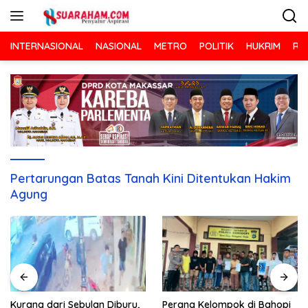
Langsung
ke
konten
INTERNASIONAL
NASIONAL
METRO
POLITIK
HUKRIM
RA
Pertarungan Batas Tanah Kini Ditentukan Hakim
Agung
Kurang dari Sebulan Diburu,
Perang Kelompok di Bahopi