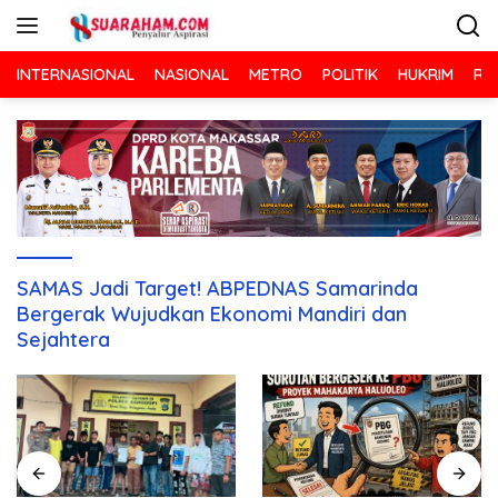
Langsung
ke
konten
INTERNASIONAL
NASIONAL
METRO
POLITIK
HUKRIM
RA
SAMAS Jadi Target! ABPEDNAS Samarinda
Bergerak Wujudkan Ekonomi Mandiri dan
Sejahtera