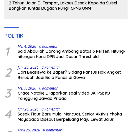
2 Tahun Jalan Di Tempat, Laksus Desak Kapolda Sulsel
Bongkar Tuntas Dugaan Pungli CPNS UNM
POLITIK
1
Mei 4, 2026
0 Komentar
Said Abdullah Dorong Ambang Batas 6 Persen, Hitung-
hitungan Kursi DPR Jadi Dasar Threshold
2
Juni 25, 2026
0 Komentar
Dari Beasiswa ke Baper? Sidang Pansus Hak Angket
Berubah Jadi Bola Panas di Gowa
3
Mei 7, 2026
0 Komentar
Grace Natalie Dilaporkan soal Video JK, PSI: Itu
Tanggung Jawab Pribadi
4
Juni 26, 2026
0 Komentar
Sosok Figur Baru Mulai Mencuat, Senior Aktivis Yhoka
Mayapada Disebut Berpeluang Maju Lewat Jalur
Independen pada Pilkada 2029
April 25, 2026
0 Komentar