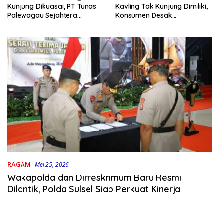
Kavling Tak Kunjung Dimiliki,
Kunjung Dikuasai, PT Tunas
Konsumen Desak
Palewagau Sejahtera
Pengembang Bertanggung
Bungkam Saat Dikonfirmasi
Jawab
RAGAM
Mei 25, 2026
Wakapolda dan Dirreskrimum Baru Resmi
Dilantik, Polda Sulsel Siap Perkuat Kinerja