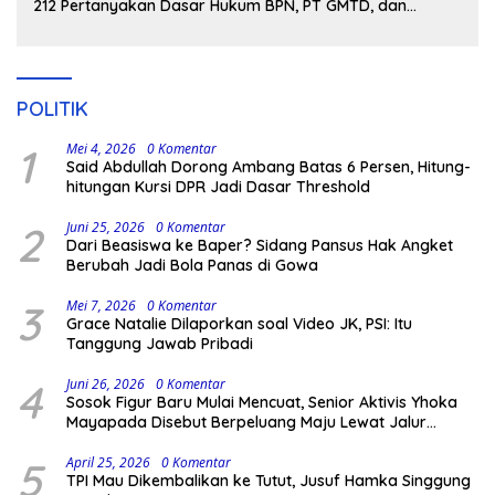
212 Pertanyakan Dasar Hukum BPN, PT GMTD, dan
Pengamanan Polisi
POLITIK
1
Mei 4, 2026
0 Komentar
Said Abdullah Dorong Ambang Batas 6 Persen, Hitung-
hitungan Kursi DPR Jadi Dasar Threshold
2
Juni 25, 2026
0 Komentar
Dari Beasiswa ke Baper? Sidang Pansus Hak Angket
Berubah Jadi Bola Panas di Gowa
3
Mei 7, 2026
0 Komentar
Grace Natalie Dilaporkan soal Video JK, PSI: Itu
Tanggung Jawab Pribadi
4
Juni 26, 2026
0 Komentar
Sosok Figur Baru Mulai Mencuat, Senior Aktivis Yhoka
Mayapada Disebut Berpeluang Maju Lewat Jalur
Independen pada Pilkada 2029
5
April 25, 2026
0 Komentar
TPI Mau Dikembalikan ke Tutut, Jusuf Hamka Singgung