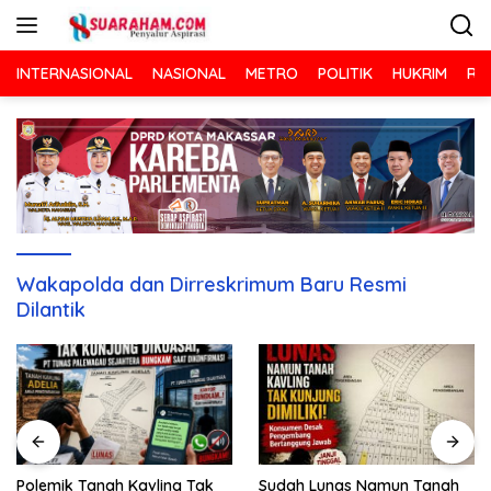
Langsung
ke
konten
INTERNASIONAL
NASIONAL
METRO
POLITIK
HUKRIM
RA
Wakapolda dan Dirreskrimum Baru Resmi
Dilantik
Sudah Lunas Namun Tanah
Polemik Tanah Kavling Tak