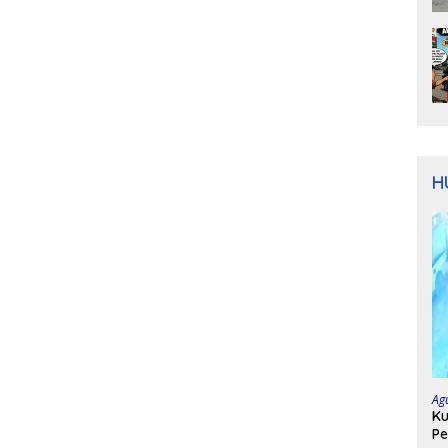
H
Ag
Ku
Pe