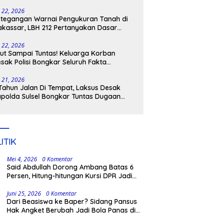
tangkap
i 22, 2026
tegangan Warnai Pengukuran Tanah di
kassar, LBH 212 Pertanyakan Dasar
ukum BPN, PT GMTD, dan Pengamanan
lisi
i 22, 2026
ut Sampai Tuntas! Keluarga Korban
sak Polisi Bongkar Seluruh Fakta
nikaman Maut di Pulau Kodingareng
i 21, 2026
Tahun Jalan Di Tempat, Laksus Desak
polda Sulsel Bongkar Tuntas Dugaan
ngli CPNS UNM
ITIK
Mei 4, 2026
0 Komentar
Said Abdullah Dorong Ambang Batas 6
Persen, Hitung-hitungan Kursi DPR Jadi
Dasar Threshold
Juni 25, 2026
0 Komentar
Dari Beasiswa ke Baper? Sidang Pansus
Hak Angket Berubah Jadi Bola Panas di