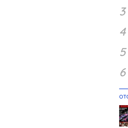
3
4
5
6
OT