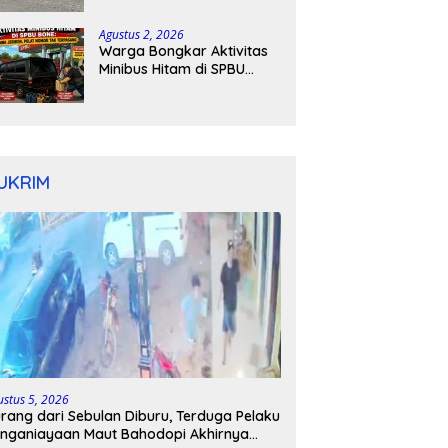
Kapolres Bone Turun
Tangan
Agustus 2, 2026
Warga Bongkar Aktivitas
Minibus Hitam di SPBU
Bone: Bawa Jeriken, Pelat
Nomor Tak Terpasang
UKRIM
ustus 5, 2026
rang dari Sebulan Diburu, Terduga Pelaku
nganiayaan Maut Bahodopi Akhirnya