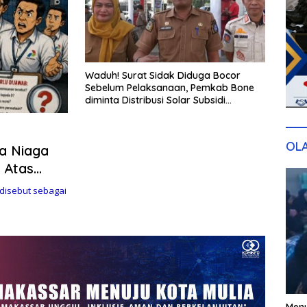
Waduh! Surat Sidak Diduga Bocor
Sebelum Pelaksanaan, Pemkab Bone
diminta Distribusi Solar Subsidi
Dievaluasi Total
OL
a Niaga
 Atas
Dinanti
isebut sebagai