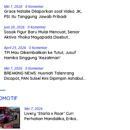
Gowa
Mei 7, 2026
0 Komentar
Grace Natalie Dilaporkan soal Video JK,
PSI: Itu Tanggung Jawab Pribadi
Juni 26, 2026
0 Komentar
Sosok Figur Baru Mulai Mencuat, Senior
Aktivis Yhoka Mayapada Disebut
Berpeluang Maju Lewat Jalur Independen
pada Pilkada 2029
April 25, 2026
0 Komentar
TPI Mau Dikembalikan ke Tutut, Jusuf
Hamka Singgung ‘Kezaliman’
Mei 7, 2026
0 Komentar
BREAKING NEWS: Husniah Talenrang
Dicopot, PAN Sulsel Kini Dipimpin Ashabul
Kahfi
OMOTIF
Mei 7, 2026
Livery ‘Starla x Roar’ Curi
Perhatian Mandalika, Erika
Richardo Jadi Sorotan