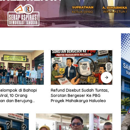
Refund Disebut Sudah Tuntas,
SAMP
elompok di Bahopi
Sorotan Bergeser Ke PBG
Kebi
iral, 10 Orang
Proyek Mahakarya Haluoleo
Makas
an dan Berujung
Moel
Samp