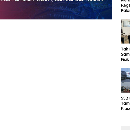
Menu
Rege
Pala
Tak 
Sama
Fisi
Emas
Kalt
SSB
Tamp
Rias
Boro
10 d