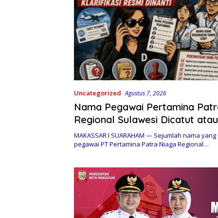
Uncategorized
Agustus 7, 2026
Nama Pegawai Pertamina Patr
Regional Sulawesi Dicatut atau
Persetujuan? Klarifikasi Resmi 
MAKASSAR I SUARAHAM — Sejumlah nama yang d
pegawai PT Pertamina Patra Niaga Regional…