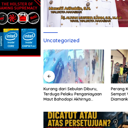
Uncategorized
ai Pertamina
Kurang dari Sebulan Diburu,
Perang K
 Regional Sulawesi
Terduga Pelaku Penganiayaan
Sempat V
 Atas Persetujuan?
Maut Bahodopi Akhirnya
Diamank
esmi Dinanti
Ditangkap
Damai