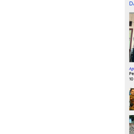
D
Ag
Pe
10