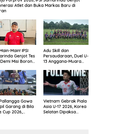
ju Porprov 2026, IPSI Samarinda Genjot
nerasi Atlet dan Buka Markas Baru di
ran
Main-Main! IPSI
Adu Skill dan
rinda Genjot Tes
Persaudaraan, Duel U-
k Demi Misi Borong
13 Anggana-Muara
 di Porprov
Badak Berlangsung
im 2026
Meriah
 Pallangga Gowa
Vietnam Gebrak Piala
il Garang di Bila
Asia U-17 2026, Korea
e Cup 2026,
Selatan Dipaksa
ng Runner-up U-
Tertunduk
an U-12