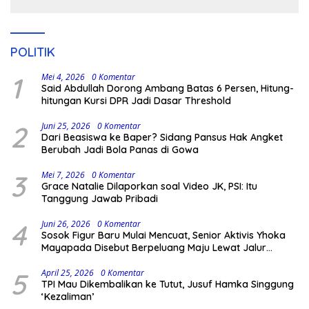
Pengamanan Polisi
POLITIK
1
Mei 4, 2026
0 Komentar
Said Abdullah Dorong Ambang Batas 6 Persen, Hitung-
hitungan Kursi DPR Jadi Dasar Threshold
2
Juni 25, 2026
0 Komentar
Dari Beasiswa ke Baper? Sidang Pansus Hak Angket
Berubah Jadi Bola Panas di Gowa
3
Mei 7, 2026
0 Komentar
Grace Natalie Dilaporkan soal Video JK, PSI: Itu
Tanggung Jawab Pribadi
4
Juni 26, 2026
0 Komentar
Sosok Figur Baru Mulai Mencuat, Senior Aktivis Yhoka
Mayapada Disebut Berpeluang Maju Lewat Jalur
Independen pada Pilkada 2029
5
April 25, 2026
0 Komentar
TPI Mau Dikembalikan ke Tutut, Jusuf Hamka Singgung
‘Kezaliman’