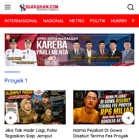
Langsung
ke
konten
INTERNASIONAL
NASIONAL
METRO
POLITIK
HUKRIM
RA
Proyek 1
Nama Pejabat Di Gowa
Jika Tak Hadir Lagi, Polisi
Disebut Terima Fee Proyek
Tegaskan Siap Jemput