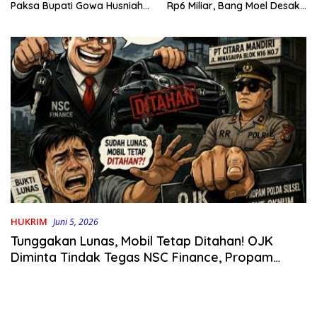
Rp6 Miliar, Bang Moel Desak
Paksa Bupati Gowa Husniah
Jaksa Bongkar Aktornya
Talenrang
HUKRIM
Juni 5, 2026
Tunggakan Lunas, Mobil Tetap Ditahan! OJK
Diminta Tindak Tegas NSC Finance, Propam
Polda Sulsel Usut Oknum Polisi “RR”