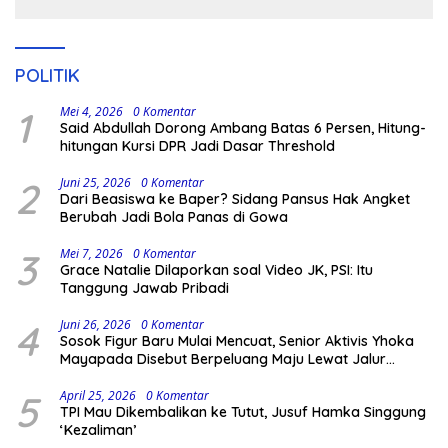
Pengamanan Polisi
POLITIK
1
Mei 4, 2026
0 Komentar
Said Abdullah Dorong Ambang Batas 6 Persen, Hitung-
hitungan Kursi DPR Jadi Dasar Threshold
2
Juni 25, 2026
0 Komentar
Dari Beasiswa ke Baper? Sidang Pansus Hak Angket
Berubah Jadi Bola Panas di Gowa
3
Mei 7, 2026
0 Komentar
Grace Natalie Dilaporkan soal Video JK, PSI: Itu
Tanggung Jawab Pribadi
4
Juni 26, 2026
0 Komentar
Sosok Figur Baru Mulai Mencuat, Senior Aktivis Yhoka
Mayapada Disebut Berpeluang Maju Lewat Jalur
Independen pada Pilkada 2029
5
April 25, 2026
0 Komentar
TPI Mau Dikembalikan ke Tutut, Jusuf Hamka Singgung
‘Kezaliman’