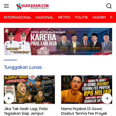
Langsung
ke
konten
INTERNASIONAL
NASIONAL
METRO
POLITIK
HUKRIM
RA
Tunggakan Lunas
Nama Pejabat Di Gowa
Jika Tak Hadir Lagi, Polisi
Disebut Terima Fee Proyek
Tegaskan Siap Jemput