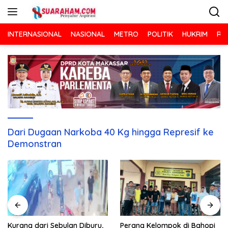
Langsung
ke
konten
INTERNASIONAL
NASIONAL
METRO
POLITIK
HUKRIM
RA
Dari Dugaan Narkoba 40 Kg hingga Represif ke
Demonstran
Kurang dari Sebulan Diburu,
Perang Kelompok di Bahopi